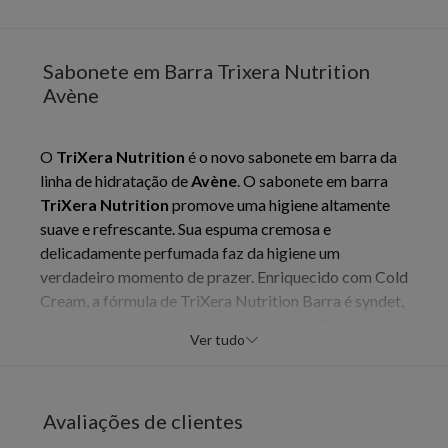
Sabonete em Barra Trixera Nutrition
Avène
O
TriXera Nutrition
é o novo sabonete em barra da
linha de hidratação de
Avène
. O sabonete em barra
TriXera Nutrition
promove uma higiene altamente
suave e refrescante. Sua espuma cremosa e
delicadamente perfumada faz da higiene um
verdadeiro momento de prazer. Enriquecido com Cold
Cream, a fórmula de TriXera Nutrition Barra é syndet,
que respeita a pele ao mesmo tempo que limpa e
Ver tudo
suaviza.
A Marca
A história da marca
Avène
começa
em 1736, na França. Conta a lenda que um cavalo com
uma grave doença de pele foi conduzido até uma
Avaliações de clientes
nascente de água, alcançando a cura. Assim foram
descobertas, e depois comprovadas cientificamente,