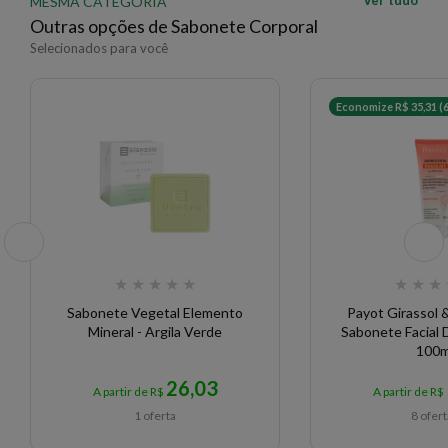
Ver tudo
MESMA CATEGORIA
Outras opções de Sabonete Corporal
Selecionados para você
Economize R$ 35,31 (
★
★
★
★
★
★
★
★
Sabonete Vegetal Elemento
Payot Girassol &
Mineral - Argila Verde
Sabonete Facial
100m
26,03
A partir de R$
A partir de R$
1 oferta
8 ofer