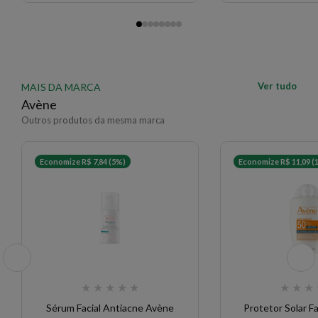
Ver tudo
MAIS DA MARCA
Avène
Outros produtos da mesma marca
Economize R$ 7,84 (5%)
Economize R$ 11,09 (
★
★
★
★
★
★
★
★
Sérum Facial Antiacne Avène
Protetor Solar F