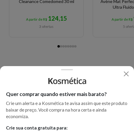
Cleanance Comedomed 30 ml
Avène Mat Perfec
Ultra Fluid
124,15
A partir de R$
A partir de R$
3 ofertas
5 ofer
Quer comprar quando estiver mais barato?
Crie um alerta e a Kosmética te avisa assim que este produto
baixar de preço. Você compra na hora certa e ainda
economiza.
Crie sua conta gratuita para: