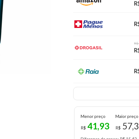
R
R
R$
R
R
Menor preço
Maior preço
41,93
57,
R$
R$
Diferença de preço: R$ 15,42