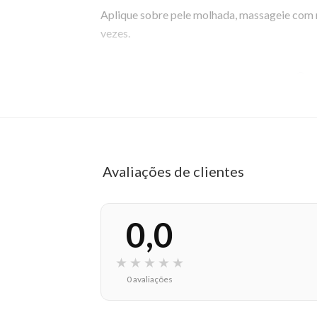
Aplique sobre pele molhada, massageie com
vezes.
EAN: 3282770139211 - 1532
✨ Descrição gerada por IA a partir de dados das lojas
Avaliações de clientes
0,0
★
★
★
★
★
0 avaliações