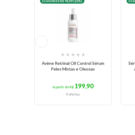
Economize R$ 96,09 (32%)
Eco
★
★
★
★
★
Avène Retrinal Oil Control Sérum
Sér
Peles Mistas e Oleosas
199,90
A partir de R$
9 ofertas