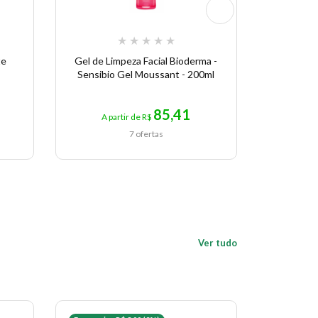
★
★
★
★
★
te
Gel de Limpeza Facial Bioderma -
Água Mi
Sensibio Gel Moussant - 200ml
85,41
A partir de R$
A p
7 ofertas
Ver tudo