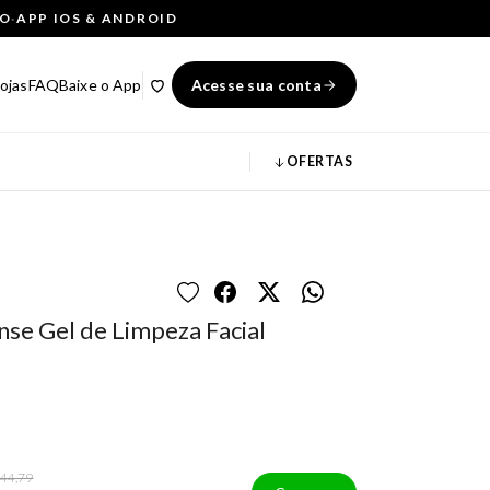
ÇO
·
APP IOS & ANDROID
ojas
FAQ
Baixe o App
Acesse sua conta
OFERTAS
nse Gel de Limpeza Facial
 44,79