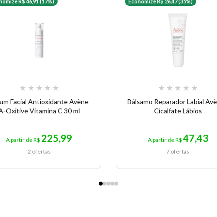
nomize R$ 46,91 (17%)
Economize R$ 26,47 (35%)
★
★
★
★
★
★
★
★
★
★
um Facial Antioxidante Avène
Bálsamo Reparador Labial Avè
A-Oxitive Vitamina C 30 ml
Cicalfate Lábios
225,99
47,43
A partir de R$
A partir de R$
2 ofertas
7 ofertas