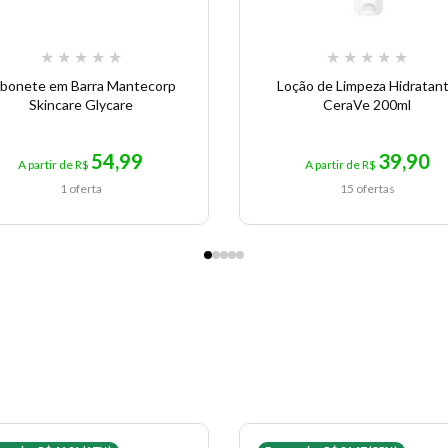
★
★
★
★
★
★
★
★
★
★
bonete em Barra Mantecorp
Loção de Limpeza Hidratan
Skincare Glycare
CeraVe 200ml
54,99
39,90
A partir de R$
A partir de R$
1 oferta
15 ofertas