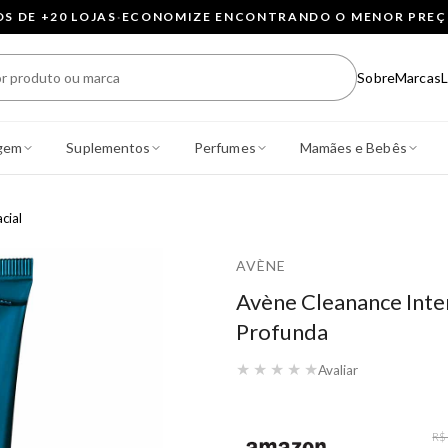
 DE +20 LOJAS
·
ECONOMIZE ENCONTRANDO O MENOR PRE
Sobre
Marcas
L
gem
Suplementos
Perfumes
Mamães e Bebês
cial
AVÈNE
Avène Cleanance Inte
Profunda
★
★
★
★
★
Avaliar
R$