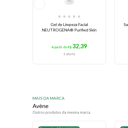
★
★
★
★
★
Gel de Limpeza Facial
Sa
NEUTROGENA® Purified Skin
32,39
A partir de R$
1 oferta
MAIS DA MARCA
Avène
Outros produtos da mesma marca