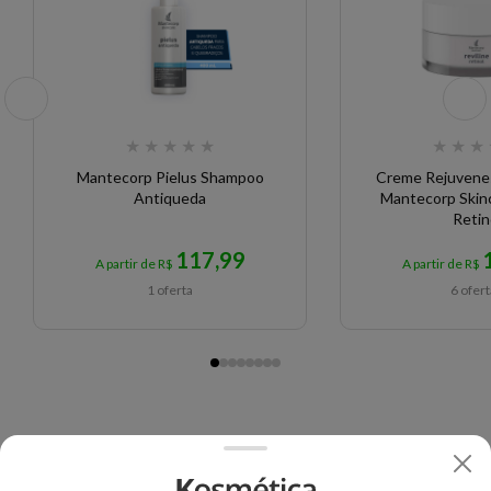
★
★
★
★
★
★
★
★
Mantecorp Pielus Shampoo
Creme Rejuvenes
Antiqueda
Mantecorp Skinc
Retin
117,99
A partir de R$
A partir de R$
1 oferta
6 ofer