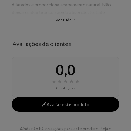
dilatados e proporciona acabamento natural. Não
deixa resíduo branco, rápida absorção, testado
dermatologicamente. Volume: 60g.
Ver tudo
EAN: 7891142204349 - 4481
✨ Descrição gerada por IA a partir de dados das lojas
Avaliações de clientes
0,0
★
★
★
★
★
0 avaliações
Avaliar este produto
Ainda não há avaliações para este produto. Seja o