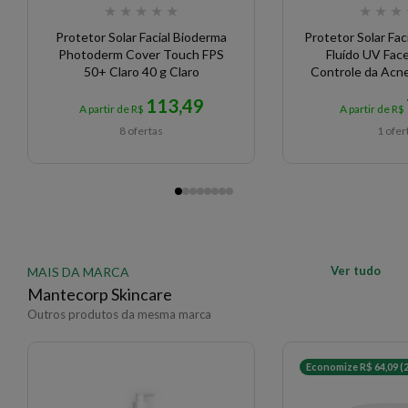
★
★
★
★
★
★
★
★
Protetor Solar Facial Bioderma
Protetor Solar Fa
Photoderm Cover Touch FPS
Fluído UV Face
50+ Claro 40 g Claro
Controle da Acn
113,49
A partir de R$
A partir de R$
8 ofertas
1 ofer
Ver tudo
MAIS DA MARCA
Mantecorp Skincare
Outros produtos da mesma marca
Economize R$ 64,09 (