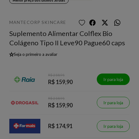
Menor preço dos últimos 30 dias
MANTECORP SKINCARE
Suplemento Alimentar Colflex Bio
Colágeno Tipo II Leve90 Pague60 caps
★
Seja o primeiro a avaliar
R$ 218,91
Ir para loja
R$ 159,90
R$ 218,91
Ir para loja
R$ 159,90
R$ 174,91
Ir para loja