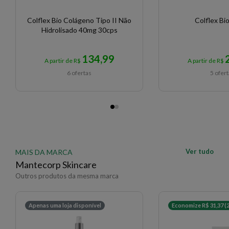
Colflex Bio Colágeno Tipo II Não
Colflex Bi
Hidrolisado 40mg 30cps
134,99
A partir de R$
A partir de R$
6 ofertas
5 ofer
Ver tudo
MAIS DA MARCA
Mantecorp Skincare
Outros produtos da mesma marca
Apenas uma loja disponível
Economize R$ 31,37 (