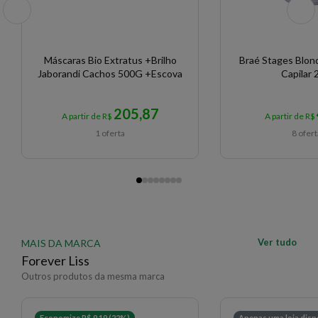
dentes largos.
- Deixe em repouso por 5 minutos e enxágüe
normalmente, finalize como desejar.
Máscaras Bio Extratus +Brilho
Braé Stages Blon
Jaborandi Cachos 500G +Escova
Capilar 
Resultado:
- Cabelos super hidratados, sem frizz, com cachos
205,87
formados e brilho.
A partir de R$
A partir de R$
1 oferta
8 ofer
Contém:
01 - Máscara Hidratante Cachos 250gr.
EAN: 7898952577564 - 6005
Ver tudo
MAIS DA MARCA
Forever Liss
Outros produtos da mesma marca
Economize R$ 9,19 (22%)
Apenas uma loja disp