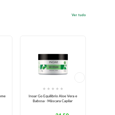
Ver tudo
★
★
★
★
★
reme
Inoar Go Equilibrio Aloe Vera e
Aneethun
Babosa - Máscara Capilar