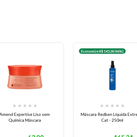
Economize R$ 145,28 (46%)
★
★
★
★
★
★
★
★
★
★
Amend Expertise Liso sem
Máscara Redken Líquida Ext
Química Máscara
Cat - 250ml