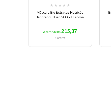
★
★
★
★
★
Máscara Bio Extratus Nutrição
B
Jaborandi +Liso 500G +Escova
215,37
A partir de R$
1 oferta