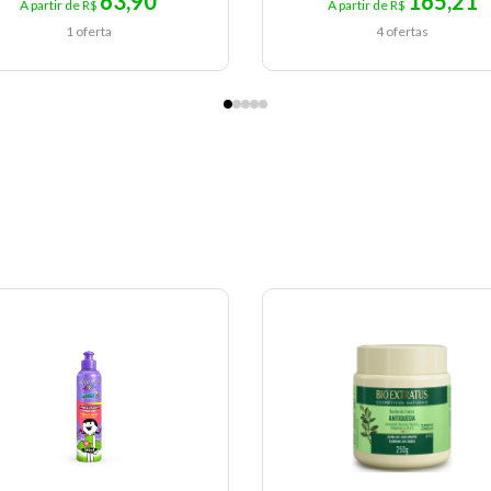
63,90
165,21
A partir de R$
A partir de R$
1 oferta
4 ofertas