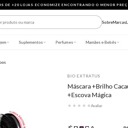
 DE +20 LOJAS
·
ECONOMIZE ENCONTRANDO O MENOR PRE
Sobre
Marcas
L
gem
Suplementos
Perfumes
Mamães e Bebês
ipos
BIO EXTRATUS
Máscara +Brilho Caca
+Escova Mágica
★
★
★
★
★
Avaliar