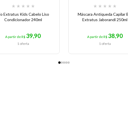
★
★
★
★
★
★
★
★
★
★
io Extratus Kids Cabelo Liso
Máscara Antiqueda Capilar 
Condicionador 240ml
Extratus Jaborandi 250ml
39,90
38,90
A partir de R$
A partir de R$
1 oferta
1 oferta