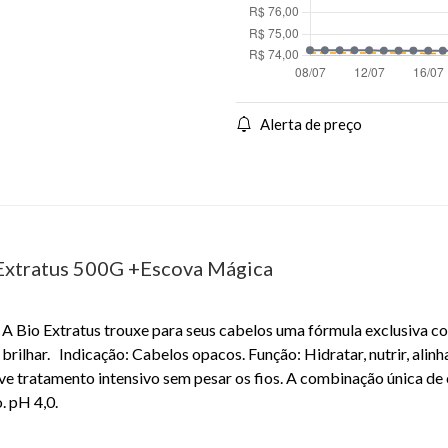
Alerta de preço
Extratus 500G +Escova Mágica
a A Bio Extratus trouxe para seus cabelos uma fórmula exclusiva c
 e brilhar. Indicação: Cabelos opacos. Função: Hidratar, nutrir, alin
e tratamento intensivo sem pesar os fios. A combinação única de c
. pH 4,0.
EAN: 7894799728916 - 6731