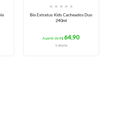
★
★
★
★
★
Bio
Bio Extratus Kids Cacheados Duo
Bio Ext
240ml
64,90
A partir de R$
A pa
1 oferta