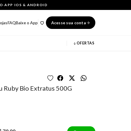
ÇO
·
APP IOS & ANDROID
ojas
FAQ
Baixe o App
Acesse sua conta
OFERTAS
u Ruby Bio Extratus 500G