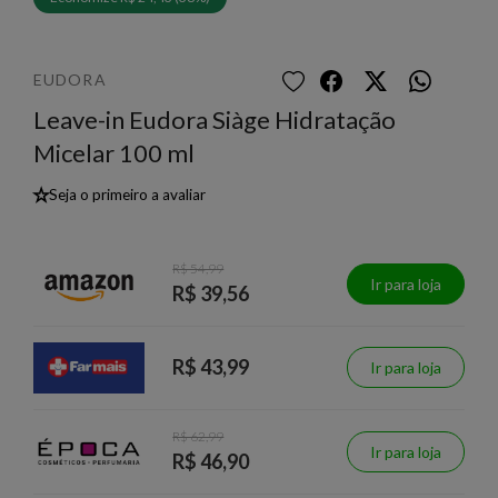
EUDORA
Leave-in Eudora Siàge Hidratação
Micelar 100 ml
★
Seja o primeiro a avaliar
R$ 54,99
Ir para loja
R$ 39,56
R$ 43,99
Ir para loja
R$ 62,99
Ir para loja
R$ 46,90