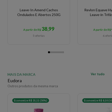
Leave-In Amend Cachos
Revlon Equave Hyd
Ondulados E Abertos 250G
Leave-in Trifá
38,99
A partir de R$
A partir de R$
5 ofertas
6 ofer
Ver tudo
MAIS DA MARCA
Eudora
Outros produtos da mesma marca
Economize R$ 31,11 (50%)
Economize R$ 8,10 (1