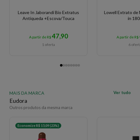
Leave In Jaborandi Bio Extratus
Lowell Extrato de M
Antiqueda +Escova/Touca
in 180
47,90
A partir de R$
A partir de R$
1 oferta
6 ofer
Ver tudo
MAIS DA MARCA
Eudora
Outros produtos da mesma marca
Economize R$ 15,09 (23%)