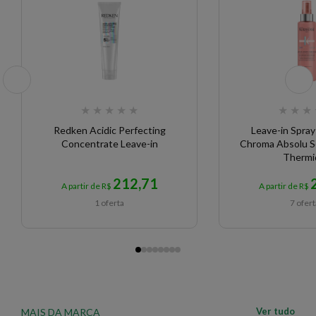
espalhar melhor;
- Sem Enxágue.
Obs.:
O Leave-In pode ser aplicado diariamente ou
apenas antes de usar secador ou chapinha.
★
★
★
★
★
★
★
★
EAN: 7898952577489 - 6007
Redken Acidic Perfecting
Leave-in Spra
Concentrate Leave-in
Chroma Absolu 
Thermi
212,71
A partir de R$
A partir de R$
1 oferta
7 ofer
Ver tudo
MAIS DA MARCA