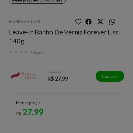
Menor preço dos últimos 30 dias
FOREVER LISS
Leave-In Banho De Verniz Forever Liss
140g
★
★
★
★
★
Avaliar
R$ 41,99
Comprar
R$ 27,99
Menor preço
27,99
R$