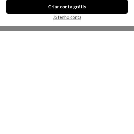
Criar conta grátis
Já tenho conta
A Kosmética
Redes Sociais
Baixe o App
Sobre nós
Contato
FAQ
App
Privacidade
Cookies
Termos