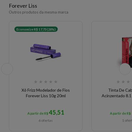
Forever Liss
Outros produtos da mesma marca
Economize R$ 17,73 (28%)
★
★
★
★
★
★
★
★
Xô Frizz Modelador de Fios
Tinta De Cab
Forever Liss 10g 20ml
Acinzentado 8.1
45,51
A partir de R$
A partir de R$
6 ofertas
1 ofer