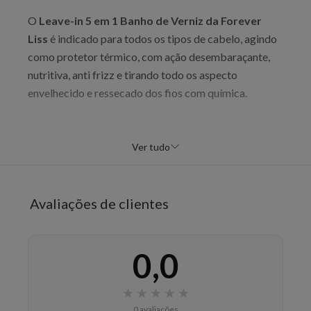
O
Leave-in 5 em 1 Banho de Verniz da Forever
Liss
é indicado para todos os tipos de cabelo, agindo
como protetor térmico, com ação desembaraçante,
nutritiva, anti frizz e tirando todo os aspecto
envelhecido e ressecado dos fios com química.
Tecnologia:
Ver tudo
Coconut Oil:
Age na estrutura dos fios recuperando a
fibra capilar. É rico em vitamina E, fortalecendo e
criando uma película protetora nos fios;
Avaliações de clientes
D’Pantenol:
Oferece hidratação máxima aos fios,
proporcionando maciez, brilho e reavivando a cor;
0,0
Keratina:
Recupera o brilho perdido, renova e hidrata
★
★
★
★
★
todo o cabelo agredido.
0 avaliações