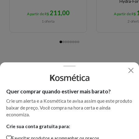
Hydra-Fort
211,00
A partir de R$
A partir de R$
1 oferta
2 ofer
Quer comprar quando estiver mais barato?
Crie um alerta e a Kosmética te avisa assim que este produto
baixar de preço. Você compra na hora certa e ainda
economiza.
Crie sua conta gratuita para:
Favoritar produtos e acompanhar os preços