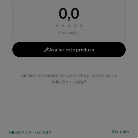
independentemente do nível de ressecamento. Foi
0,0
desenvolvida para nutrir sob medida os cabelos
normais a extremamente secos de acordo com o
índice de nutrição necessário. É um tratamento que
★
★
★
★
★
imuniza e nutre de forma duradoura os cabelos contra
0 avaliações
o ressecamento. Se os seus cabelos são normais a
ligeiramente secos, utilize o shampoo Nutritive Bain
Avaliar este produto
Satin 1 para conquistar fios profundamente nutridos e
protegidos das agressões físicas, térmicas e
mecânicas do dia a dia. Além de nutrição, os fios
Ainda não há avaliações para este produto. Seja o
alcançarão maciez repleta e emoliência. Recupere a
primeiro a avaliar!
nutrição dos seus cabelos! Indicado: Para cabelos
secos e/ou ressecados. Benefícios: Nutrição; Maciez;
Brilho; Emoliência. Modo de Usar: Massageie nos
comprimento e nas pontas. Seque. Não enxague. E/ou
aplicar nos cabelos secos após a escovação como um
toque final.
Ver tudo
MESMA CATEGORIA