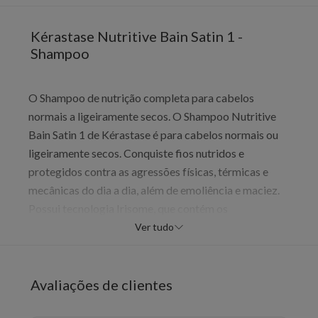
Kérastase Nutritive Bain Satin 1 -
Shampoo
O Shampoo de nutrição completa para cabelos
normais a ligeiramente secos. O Shampoo Nutritive
Bain Satin 1 de Kérastase é para cabelos normais ou
ligeiramente secos. Conquiste fios nutridos e
protegidos contra as agressões físicas, térmicas e
mecânicas do dia a dia, além de emoliência e maciez.
Possui tecnologia Irisome, que contém os
ingredientes ativos Gluco-Active e Rizoma de Íris,
Ver tudo
proporcionando uma nutrição mais profunda e
duradoura à fibra. A linha Nutritive nutre os cabelos
preservando a sua leveza. Os cabelos tratados
Avaliações de clientes
recuperam a maciez, o brilho e a maleabilidade,