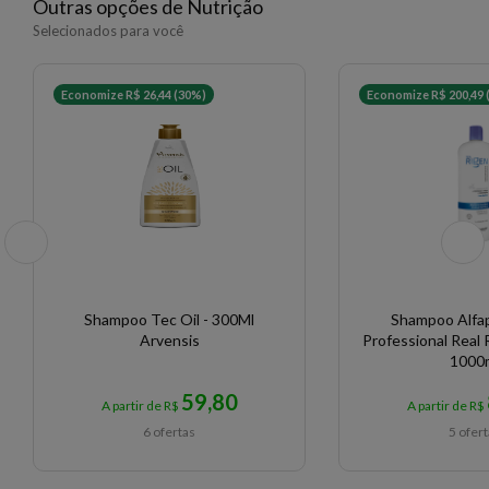
Outras opções de Nutrição
EAN: 7899706139434 - 1700
Selecionados para você
Economize R$ 26,44 (30%)
Economize R$ 200,49 
Shampoo Tec Oil - 300Ml
Shampoo Alfap
Arvensis
Professional Real 
1000
59,80
A partir de R$
A partir de R$
6 ofertas
5 ofer