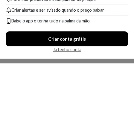
Criar alertas e ser avisado quando o preço baixar
Baixe o app e tenha tudo na palma da mão
Criar conta grátis
Já tenho conta
A Kosmética
Redes Sociais
Baixe o App
Sobre nós
Contato
FAQ