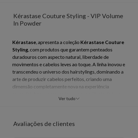
Kérastase Couture Styling - VIP Volume
In Powder
Kérastase
, apresenta a coleção
Kérastase Couture
Styling
, com produtos que garantem penteados
duradouros com aspecto natural, liberdade de
movimentos e cabelos leves ao toque. A linha inovou e
transcendeu o universo dos hairstylings, dominando a
arte de produzir cabelos perfeitos, criando uma
dimensão completamente nova na experiência
sensorial. Agora a marca torna a experiência de luxo
Ver tudo
da consumidora mais completa: diagnóstico
personalizado, tratamento luxuoso e finalização com
styling profissional. O embaixador de Kérastase no
Avaliações de clientes
Brasil, Ale de Souza, é o criador dos visuais que
ilustram toda a campanha de styling da coleção. Estilo,