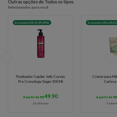
Outras opções de Todos os tipos
3474630645271 - 1660
Selecionados para você
Economize R$ 21,09 (29%)
Economize R$ 6,90 (1
Finalizador Capilar Jelly Curvas
Creme para Mã
Pro Cronology Siage 300 Ml
Carioca
49,90
A partir de R$
A partir de R
11 ofertas
5 ofer