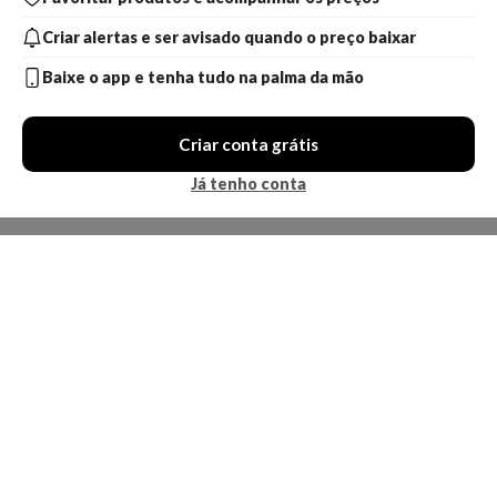
Criar alertas e ser avisado quando o preço baixar
Baixe o app e tenha tudo na palma da mão
Criar conta grátis
Já tenho conta
A Kosmética
Redes Sociais
Baixe o App
Sobre nós
Contato
FAQ