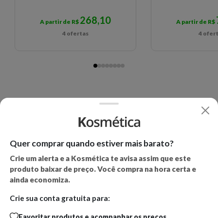
268,10
A partir de R$
A partir de R$
4 ofertas
4 ofer
Quer comprar quando estiver mais barato?
Crie um alerta e a Kosmética te avisa assim que este
produto baixar de preço. Você compra na hora certa e
ainda economiza.
Crie sua conta gratuita para:
Favoritar produtos e acompanhar os preços