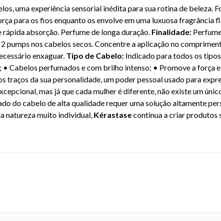
os, uma experiência sensorial inédita para sua rotina de beleza. 
orça para os fios enquanto os envolve em uma luxuosa fragrância fl
de rápida absorção. Perfume de longa duração.
Finalidade:
Perfume
a 2 pumps nos cabelos secos. Concentre a aplicação no compriment
ecessário enxaguar.
Tipo de Cabelo:
Indicado para todos os tipos
 • Cabelos perfumados e com brilho intenso; • Promove a força e 
ros traços da sua personalidade, um poder pessoal usado para expr
cepcional, mas já que cada mulher é diferente, não existe um únic
ado do cabelo de alta qualidade requer uma solução altamente per
 natureza muito individual,
Kérastase
continua a criar produtos
N: 3474636728336 - 1647