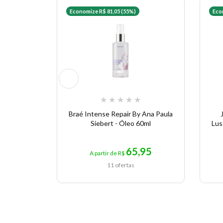
Economize R$ 81,05 (55%)
Eco
★
★
★
★
★
Braé Intense Repair By Ana Paula
Siebert - Óleo 60ml
Lus
65,95
A partir de R$
11 ofertas