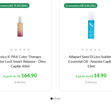
nomize R$ 71,09 (30%)
Economize R$ 0,34 (2%)
★
★
★
★
★
★
★
★
★
★
Joico K-PAK Color Therapy
Alfaparf Semi Di Lino Subli
ter Lock Smart Release - Óleo
Essential Oil - Ampola Capil
Capilar 63ml
13ml
164,90
14,90
A partir de R$
A partir de R$
4 ofertas
2 ofertas