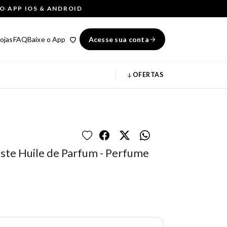
ÇO
·
APP IOS & ANDROID
ojas
FAQ
Baixe o App
Acesse sua conta
OFERTAS
ste Huile de Parfum - Perfume