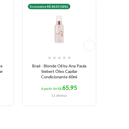
Economize R$ 84,05 (56%)
★
★
★
★
★
me
Braé - Blonde Oil by Ana Paula
Óleo C
ar
Siebert Óleo Capilar
Condicionante 60ml
65,95
A partir de R$
A p
11 ofertas