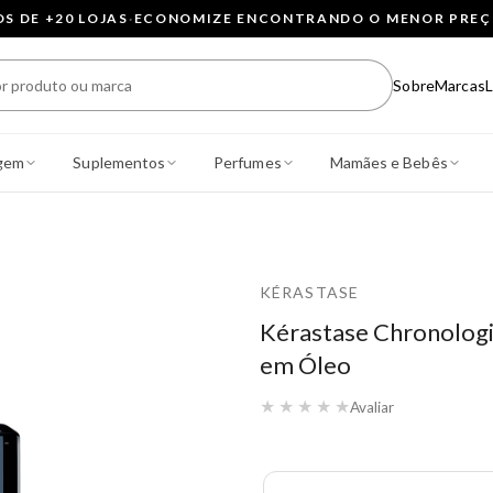
 DE +20 LOJAS
·
ECONOMIZE ENCONTRANDO O MENOR PRE
Sobre
Marcas
L
gem
Suplementos
Perfumes
Mamães e Bebês
KÉRASTASE
Kérastase Chronologi
em Óleo
★
★
★
★
★
Avaliar