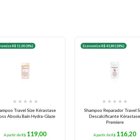
nomize R$ 11,00 (8%)
Economize R$ 45,80 (28%)
★
★
★
★
★
★
★
★
★
★
ampoo Travel Size Kérastase
Shampoo Reparador Travel S
oss Absolu Bain Hydra-Glaze
Descalcificante Kérastas
Premiere
119,00
116,20
A partir de R$
A partir de R$