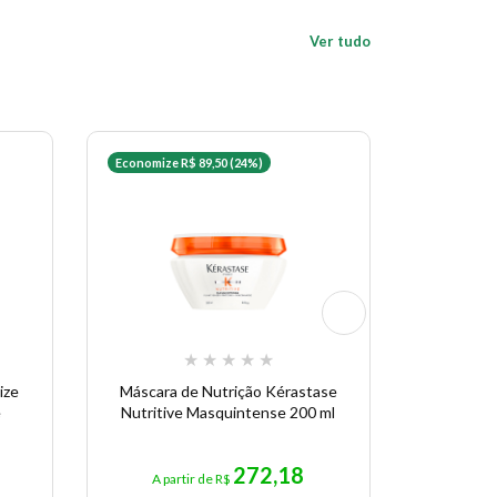
Ver tudo
Economize R$ 89,50 (24%)
Economize 
★
★
★
★
★
ize
Máscara de Nutrição Kérastase
Refil S
e
Nutritive Masquintense 200 ml
Bain Kér
272,18
A partir de R$
A pa