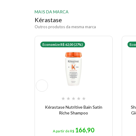
MAIS DA MARCA
Kérastase
Outros produtos da mesma marca
Economize R$ 62,00 (27%)
Eco
★
★
★
★
★
Kérastase Nutritive Bain Satin
Sh
Riche Shampoo
Gl
166,90
A partir de R$