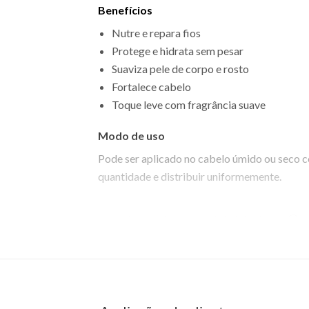
Benefícios
Nutre e repara fios
Protege e hidrata sem pesar
Suaviza pele de corpo e rosto
Fortalece cabelo
Toque leve com fragrância suave
Modo de uso
Pode ser aplicado no cabelo úmido ou seco c
quantidade e distribuir uniformemente.
EAN: 7898581087489 - 750
✨ Descrição gerada por IA a partir de dados das lojas