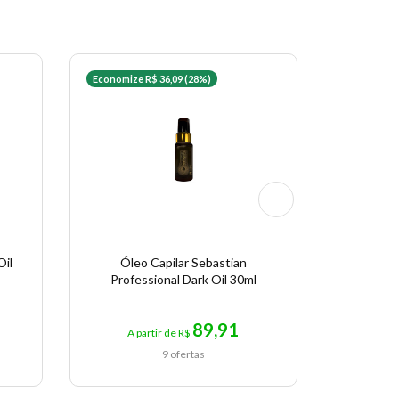
Economize R$ 36,09 (28%)
Economize 
Oil
Óleo Capilar Sebastian
Óleo Capi
Professional Dark Oil 30ml
89,91
A partir de R$
A p
9 ofertas