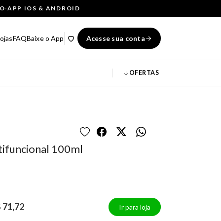
ÇO
·
APP IOS & ANDROID
ojas
FAQ
Baixe o App
Acesse sua conta
OFERTAS
tifuncional 100ml
 71,72
Ir para loja