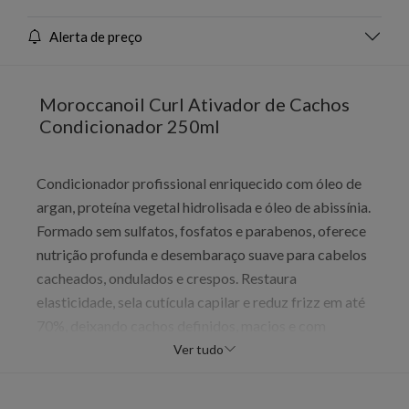
Alerta de preço
Moroccanoil Curl Ativador de Cachos
Condicionador 250ml
Condicionador profissional enriquecido com óleo de
argan, proteína vegetal hidrolisada e óleo de abissínia.
Formado sem sulfatos, fosfatos e parabenos, oferece
nutrição profunda e desembaraço suave para cabelos
cacheados, ondulados e crespos. Restaura
elasticidade, sela cutícula capilar e reduz frizz em até
70%, deixando cachos definidos, macios e com
movimento natural. Tecnologia comprovada que
Ver tudo
potencializa definição em 90% com hidratação
prolongada até 48 horas.