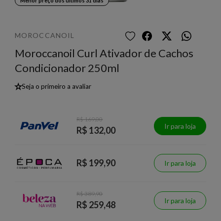
Menor preço dos últimos 31 dias
MOROCCANOIL
Moroccanoil Curl Ativador de Cachos
Condicionador 250ml
★
Seja o primeiro a avaliar
R$ 169,00
Ir para loja
R$ 132,00
R$ 199,90
Ir para loja
R$ 389,90
Ir para loja
R$ 259,48