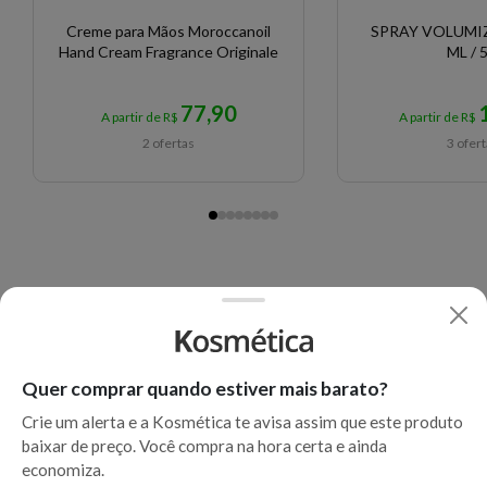
Creme para Mãos Moroccanoil
SPRAY VOLUMIZ
Hand Cream Fragrance Originale
ML / 5
77,90
A partir de R$
A partir de R$
2 ofertas
3 ofer
Quer comprar quando estiver mais barato?
Crie um alerta e a Kosmética te avisa assim que este produto
baixar de preço. Você compra na hora certa e ainda
economiza.