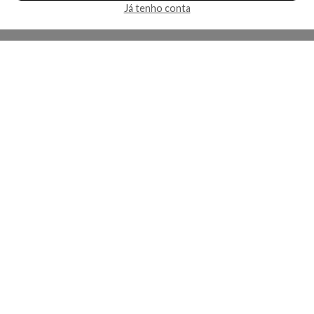
Já tenho conta
A Kosmética
Redes Sociais
Baixe o App
Sobre nós
Contato
FAQ
App
Privacidade
Cookies
Termos
Lojas