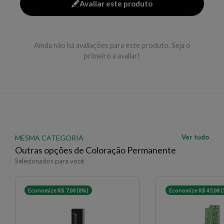
Avaliar este produto
EAN: 7898468500117 - 1105
✨ Descrição gerada por IA a partir de dados das lojas
Ainda não há avaliações para este produto. Seja o
primeiro a avaliar!
Ver tudo
MESMA CATEGORIA
Outras opções de Coloração Permanente
Selecionados para você
Economize R$ 7,00 (8%)
Economize R$ 45,08 