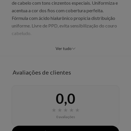
de cabelo com tons cinzentos especiais. Uniformiza e
acentua a cor dos fios com cobertura perfeita.
Fórmula com ácido hialurônico propicia distribuição
uniforme. Livre de PPD, evita sensibilização do couro
cabeludo.
Benefícios
Ver tudo
Tons cinzentos especiais intensos
Cobertura total uniforme
Brilho sofisticado
Avaliações de clientes
Maciez capilar
Modo de uso
0,0
Preparar proporção 60g coloração para 60ml
oxidante em recipiente não metálico. Usar luvas.
★
★
★
★
★
Aplicar uniformemente nos cabelos secos não
0 avaliações
lavados. Tempo: 30 a 50 minutos. Realizar teste de
sensibilidade previamente.