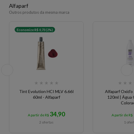
Alfaparf
Outros produtos da mesma marca
Economize R$ 0,73 (2%)
★
★
★
★
★
★
★
★
Tint Evolution HCI MLV 6.66I
Alfaparf Oxid'
60ml - Alfaparf
120ml | Água
Colora
34,90
A partir de R$
A partir de R$
2 ofertas
1 ofer