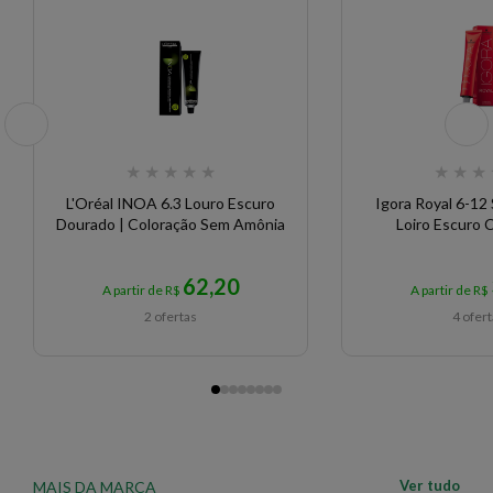
★
★
★
★
★
★
★
★
L'Oréal INOA 6.3 Louro Escuro
Igora Royal 6-12
Dourado | Coloração Sem Amônia
Loiro Escuro 
62,20
A partir de R$
A partir de R$
2 ofertas
4 ofer
Ver tudo
MAIS DA MARCA