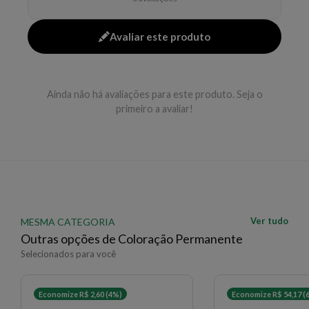
secos e não lavados. Tempo: 30 a 50 minutos. Realizar
teste 24h antes.
Avaliar este produto
EAN: 7898468504443 - 1096
✨ Descrição gerada por IA a partir de dados das lojas
Ainda não há avaliações para este produto. Seja o
primeiro a avaliar!
Ver tudo
MESMA CATEGORIA
Outras opções de Coloração Permanente
Selecionados para você
Economize R$ 2,60 (4%)
Economize R$ 54,17 (