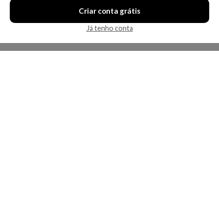
Criar conta grátis
Já tenho conta
A Kosmética
Redes Sociais
Baixe o App
Sobre nós
Contato
FAQ
App
Privacidade
Cookies
Termos