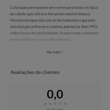
Coloração permanente em creme para todos os tipos
de cabelo que oferece tom preto natural intenso.
Fórmula enriquecida com ácido hialurônico garante
distribuição uniforme e máxima aderência. Sem PPD,
reduz riscos de sensibilidade. Proporciona cobertura
total e uniforme com brilho vibrante.
Benefícios
Ver tudo
Tom preto natural intenso e vibrante
Cobertura 100% dos brancos
Brilho duradouro
Avaliações de clientes
Fios resistentes
Modo de uso
0,0
Preparar proporção 60g coloração para 60ml
oxidante em recipiente não metálico. Usar luvas
★
★
★
★
★
apropriadas. Aplicar uniformemente nos cabelos
0 avaliações