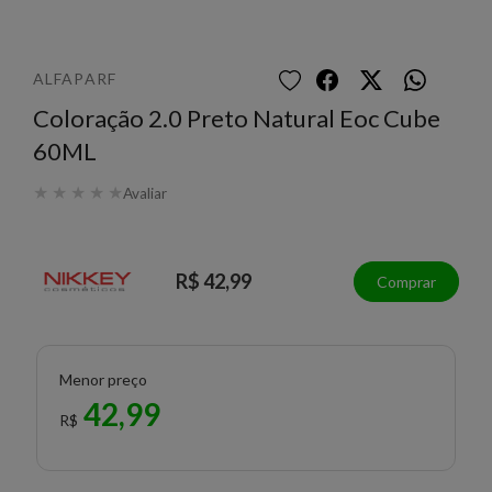
ALFAPARF
Coloração 2.0 Preto Natural Eoc Cube
60ML
★
★
★
★
★
Avaliar
R$ 42,99
Comprar
Menor preço
42,99
R$