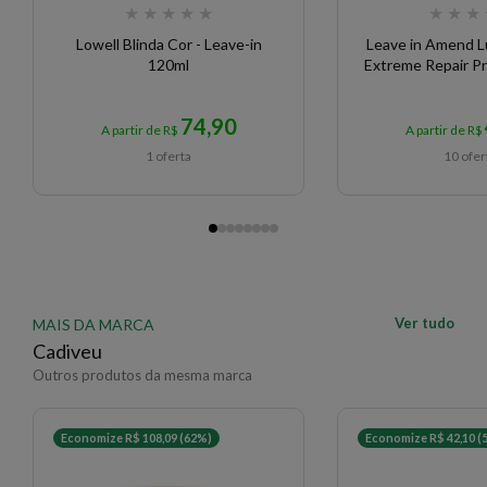
★
★
★
★
★
★
★
★
Lowell Blinda Cor - Leave-in
Leave in Amend L
120ml
Extreme Repair P
74,90
A partir de R$
A partir de R$
1 oferta
10 ofer
Ver tudo
MAIS DA MARCA
Cadiveu
Outros produtos da mesma marca
Economize R$ 108,09 (62%)
Economize R$ 42,10 (