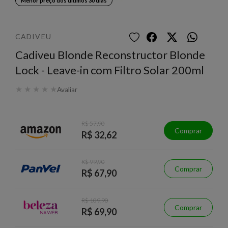
Menor preço dos últimos 30 dias
CADIVEU
Cadiveu Blonde Reconstructor Blonde
Lock - Leave-in com Filtro Solar 200ml
★
★
★
★
★
Avaliar
R$ 57,90
Comprar
R$ 32,62
R$ 99,90
Comprar
R$ 67,90
R$ 109,90
Comprar
R$ 69,90