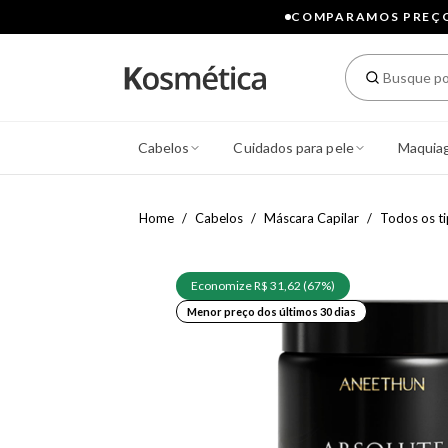
COMPARAMOS PREÇOS
Cabelos
Cuidados para pele
Maquia
Home
Cabelos
Máscara Capilar
Todos os t
Economize R$ 31,62 (67%)
Menor preço dos últimos 30 dias