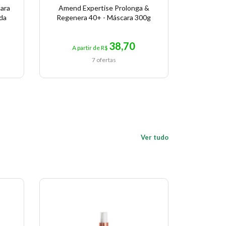
ara
Amend Expertise Prolonga &
Máscara 
da
Regenera 40+ - Máscara 300g
Color 
38,70
A partir de R$
A p
7 ofertas
Ver tudo