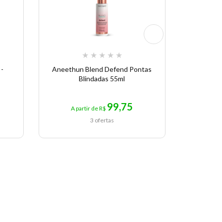
★
★
★
★
★
 -
Aneethun Blend Defend Pontas
Anee
Blindadas 55ml
Recondi
99,75
A partir de R$
A pa
3 ofertas