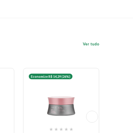
Ver tudo
Economize R$ 14,29 (26%)
★
★
★
★
★