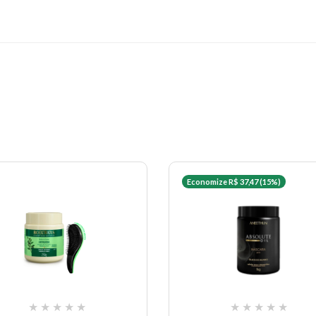
Economize R$ 37,47 (15%)
★
★
★
★
★
★
★
★
★
★