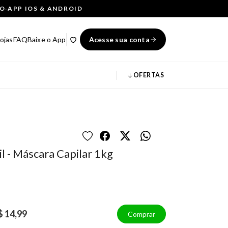
ÇO
·
APP IOS & ANDROID
ojas
FAQ
Baixe o App
Acesse sua conta
OFERTAS
 - Máscara Capilar 1kg
$ 14,99
Comprar