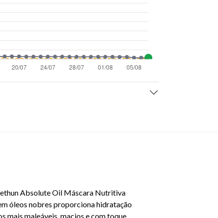
eethun Absolute Oil Máscara Nutritiva
 em óleos nobres proporciona hidratação
o-os mais maleáveis, macios e com toque