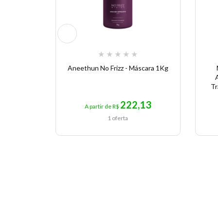
★
★
★
★
★
Aneethun No Frizz - Máscara 1Kg
Tr
222,13
A partir de R$
1 oferta