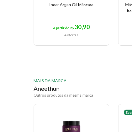
Inoar Argan Oil Máscara
Más
Ex
30,90
A partir de R$
4 ofertas
MAIS DA MARCA
Aneethun
Outros produtos da mesma marca
Eco