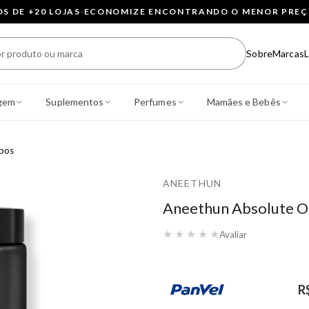
 DE +20 LOJAS
·
ECONOMIZE ENCONTRANDO O MENOR PRE
Sobre
Marcas
L
gem
Suplementos
Perfumes
Mamães e Bebês
ipos
ANEETHUN
Aneethun Absolute Oil
★
★
★
★
★
Avaliar
R