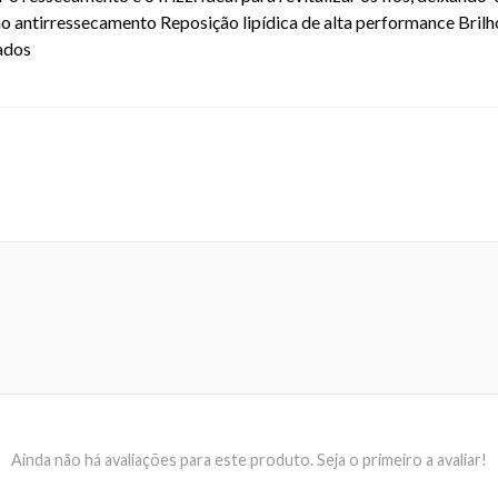
ão antirressecamento Reposição lipídica de alta performance Brilh
tados
EAN: 789813298786-2 - 6490
Ainda não há avaliações para este produto. Seja o primeiro a avaliar!