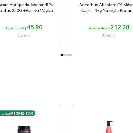
cara Antiqueda Jaborandi Bio
Aneethun Absolute Oil Másc
tratus 250G +Escova Mágica
Capilar 1kg Nutrição Profun
45,90
212,28
A partir de R$
A partir de R$
1 oferta
3 ofertas
nomize R$ 33,42 (15%)