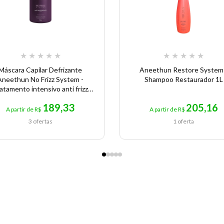
★
★
★
★
★
★
★
★
★
★
Máscara Capilar Defrizante
Aneethun Restore System
Aneethun No Frizz System -
Shampoo Restaurador 1L
atamento intensivo anti frizz
1000ml
189,33
205,16
A partir de R$
A partir de R$
3 ofertas
1 oferta