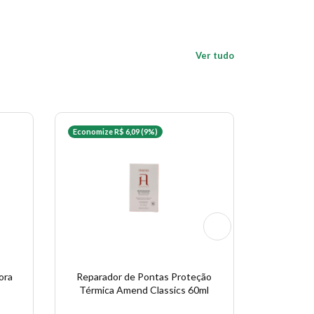
Ver tudo
Economize R$ 6,09 (9%)
Economize 
ora
Reparador de Pontas Proteção
Amend L
Térmica Amend Classics 60ml
Care Flu