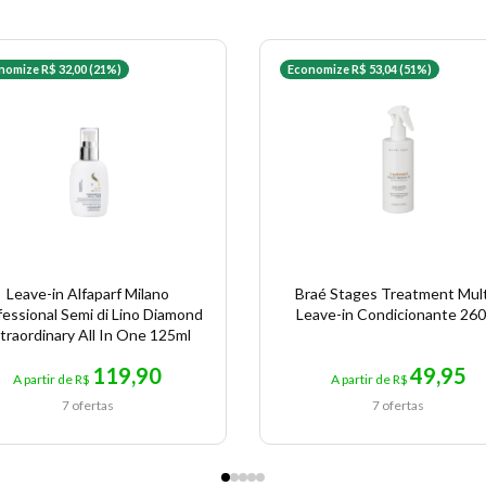
nomize R$ 32,00 (21%)
Economize R$ 53,04 (51%)
Leave-in Alfaparf Milano
Braé Stages Treatment Mult
fessional Semi di Lino Diamond
Leave-in Condicionante 26
traordinary All In One 125ml
119,90
49,95
A partir de R$
A partir de R$
7 ofertas
7 ofertas