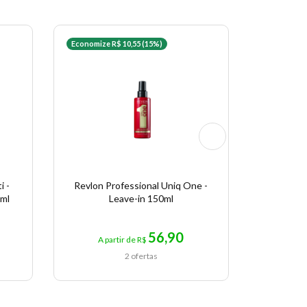
Economize R$ 10,55 (15%)
Apenas uma
i -
Revlon Professional Uniq One -
Schwarzk
0ml
Leave-in 150ml
Spra
56,90
A partir de R$
A pa
2 ofertas