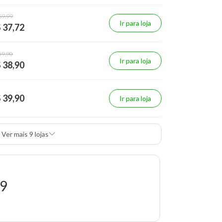
69,99
Ir para loja
 37,72
59,90
Ir para loja
 38,90
 39,90
Ir para loja
Ver mais 9 lojas
99