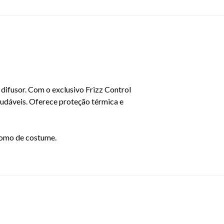
 difusor. Com o exclusivo Frizz Control
 saudáveis. Oferece proteção térmica e
 como de costume.
EAN: 7896852629086 -