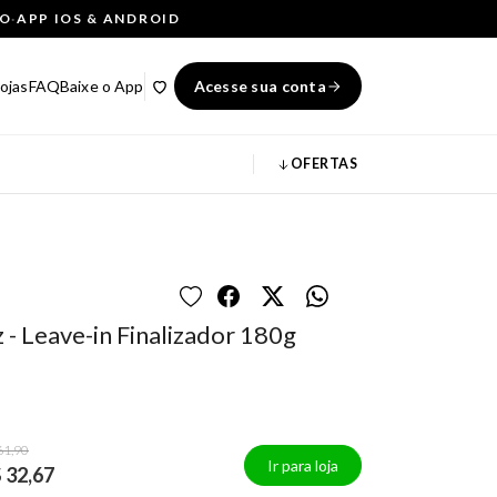
ÇO
·
APP IOS & ANDROID
ojas
FAQ
Baixe o App
Acesse sua conta
OFERTAS
- Leave-in Finalizador 180g
61,90
Ir para loja
 32,67