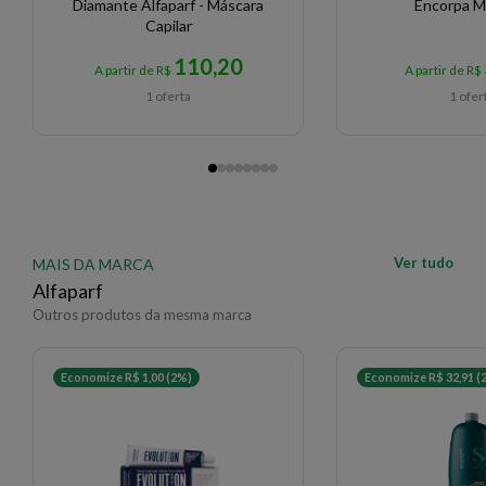
Diamante Alfaparf - Máscara
Encorpa M
Capilar
110,20
A partir de R$
A partir de R$
1 oferta
1 ofer
Ver tudo
MAIS DA MARCA
Alfaparf
Outros produtos da mesma marca
Economize R$ 1,00 (2%)
Economize R$ 32,91 (