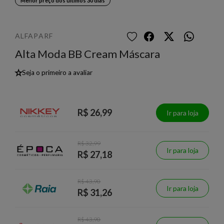
Menor preço dos últimos 30 dias
ALFAPARF
Alta Moda BB Cream Máscara
★
Seja o primeiro a avaliar
R$ 26,99
Ir para loja
R$ 32,99
Ir para loja
R$ 27,18
R$ 43,90
Ir para loja
R$ 31,26
R$ 43,90