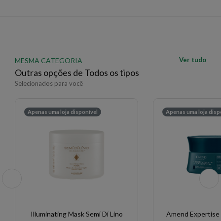
enxaguar bem. Pode ser utilizado diariamente.
EAN: 7899884219850 - 1380
✨ Descrição gerada por IA a partir de dados das lojas
Ver tudo
MESMA CATEGORIA
Outras opções de Todos os tipos
Selecionados para você
Apenas uma loja disponível
Apenas uma loja disp
Illuminating Mask Semí Dí Lino
Amend Expertise 