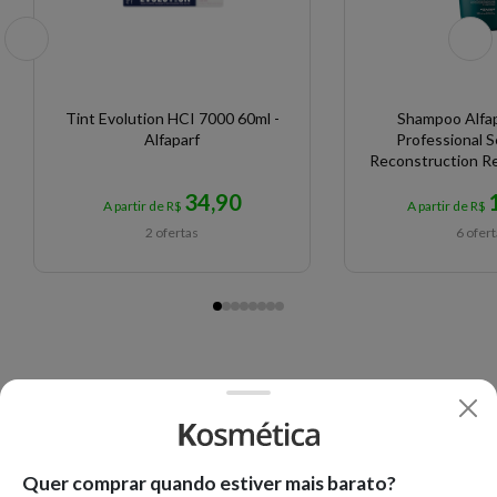
Tint Evolution HCI 7000 60ml -
Shampoo Alfap
Alfaparf
Professional S
Reconstruction R
ml
34,90
A partir de R$
A partir de R$
2 ofertas
6 ofer
Quer comprar quando estiver mais barato?