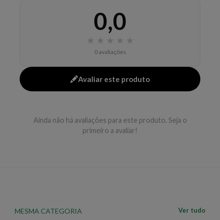
cabelo excepcional, sem deixá-los pesados. A
0,0
máscara
Nutri Seduction Luxury Mask
deixa a
cutícula macia e lisa, reforça e protege a fibra capilar.
Resultados:
• Cabelos recuperados, luminosos,
★
★
★
★
★
macios, fortes, lisos e agradáveis ao tato.
Modo de
0 avaliações
Usar:
• Aplique nos cabelos úmidos, uma pequena
quantidade de produto; • Distribua o produto
Avaliar este produto
uniformemente do comprimento até as pontas; •
Deixe agir de 3-5 minutos; • Massageie com água
morna; • Enxague abundantemente.
Dica:
Conheça a
Ainda não há avaliações para este produto. Seja o
linha
Nutri Seduction
da marca
Alfaparf
.
primeiro a avaliar!
EAN: 7898468505051 - 1477
Ver tudo
MESMA CATEGORIA