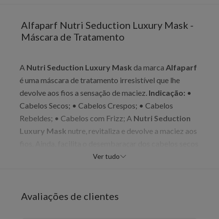
Alfaparf Nutri Seduction Luxury Mask -
Máscara de Tratamento
A
Nutri Seduction Luxury Mask
da marca
Alfaparf
é uma máscara de tratamento irresistível que lhe
devolve aos fios a sensação de maciez.
Indicação:
•
Cabelos Secos; • Cabelos Crespos; • Cabelos
Rebeldes; • Cabelos com Frizz; A
Nutri Seduction
Luxury Mask
nutre, revitaliza e devolve a maciez aos
fios. Ainda, facilita o desembaraçar dos cabelos secos
ou crespos.
Benefícios:
• Brilho; • Força; • Maciez; •
Ver tudo
Nutrição; • Hidratação; • Reparação; • Restauração;
• Luminosidade; • Desembaraço;
Ação:
• Sua
fórmula conta com derivados da lã de Cashmere e
Avaliações de clientes
Vitamina E, que agem fornecendo uma qualidade de