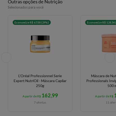
Outras opções de Nutrição
Selecionados para você
Economize R$ 67,00 (29%)
Economize R$ 128,54 
L'Oréal Professionnel Serie
Máscara de Nut
Expert NutriOil - Máscara Capilar
Professionals Invi
250g
500 
162,99
A partir de R$
A partir de R$
7 ofertas
11 ofer