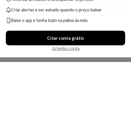
Criar alertas e ser avisado quando o preço baixar
Baixe o app e tenha tudo na palma da mão
Criar conta grátis
Já tenho conta
A Kosmética
Redes Sociais
Baixe o App
Sobre nós
Contato
FAQ