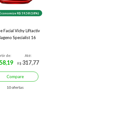
Economize R$ 59,58 (18%)
 Facial Vichy Liftactiv
lageno Specialist 16
rtir de:
Até:
58,19
317,77
R$
Compare
10 ofertas