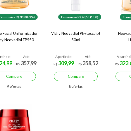
Economize R$ 33,00 (9%)
Economize R$ 48,53 (13%)
Econo
 Facial Uniformizador
Vichy Neovadiol Phytosculpt
Neovad
hy Neovadiol FPS50
50ml
L
rtir de:
Até:
A partir de:
Até:
A partir d
24,99
357,99
309,99
358,52
323,
R$
R$
R$
R$
Compare
Compare
9 ofertas
8 ofertas