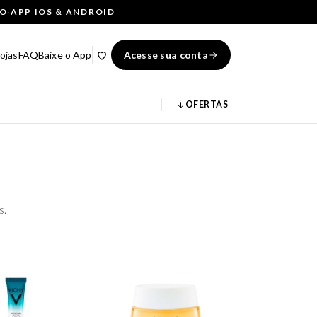
ÇO
·
APP IOS & ANDROID
ojas
FAQ
Baixe o App
Acesse sua conta
OFERTAS
s.