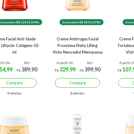
Economize R$ 134,91 (34%)
Economize R$ 69,91 (17%)
Econo
me Facial Anti-Idade
Creme Antirrugas Facial
Creme F
 Liftactiv Colágeno 50
Proxylane Efeito Lifting
Fortalec
ml
Vichy Neovadiol Menopausa
Vich
50 g
rtir de:
Até:
A partir de:
Até:
A partir d
54,99
389,90
329,99
399,90
107,
R$
R$
R$
R$
Compare
Compare
9 ofertas
8 ofertas