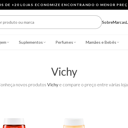
 DE +20 LOJAS
·
ECONOMIZE ENCONTRANDO O MENOR PRE
Sobre
Marcas
L
gem
Suplementos
Perfumes
Mamães e Bebês
Vichy
onheça novos produtos
Vichy
e compare o preço entre várias loja