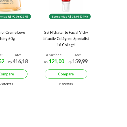
mize R$ 92,56 (22%)
Economize R$ 38,99 (24%)
iol Creme Leve
Gel Hidratante Facial Vichy
ifting 50g
Liftactiv Colágeno Specialist
16 Collagel
e:
Até:
A partir de:
Até:
62
416,18
121,00
159,99
R$
R$
R$
Compare
Compare
9 ofertas
8 ofertas