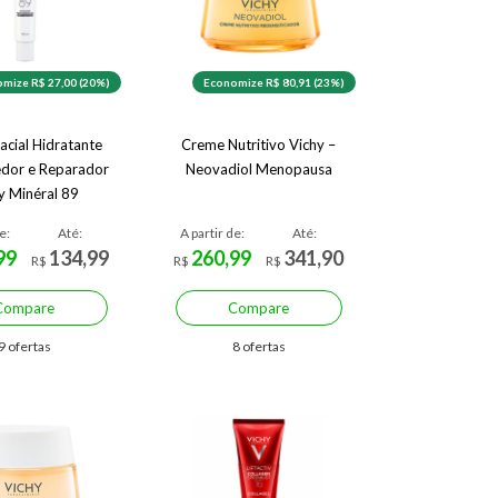
mize R$ 27,00 (20%)
Economize R$ 80,91 (23%)
acial Hidratante
Creme Nutritivo Vichy –
edor e Reparador
Neovadiol Menopausa
y Minéral 89
e:
Até:
A partir de:
Até:
99
134,99
260,99
341,90
R$
R$
R$
Compare
Compare
9 ofertas
8 ofertas