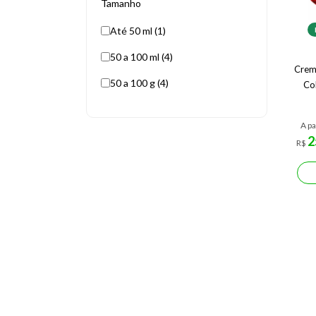
Tamanho
Até 50 ml (1)
50 a 100 ml (4)
Creme
50 a 100 g (4)
Co
A pa
2
R$