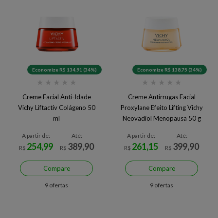
Economize R$ 134,91 (34%)
Economize R$ 138,75 (34%)
★
★
★
★
★
★
★
★
★
★
Creme Facial Anti-Idade
Creme Antirrugas Facial
Vichy Liftactiv Colágeno 50
Proxylane Efeito Lifting Vichy
ml
Neovadiol Menopausa 50 g
A partir de:
Até:
A partir de:
Até:
254,99
389,90
261,15
399,90
R$
R$
R$
R$
Compare
Compare
9 ofertas
9 ofertas