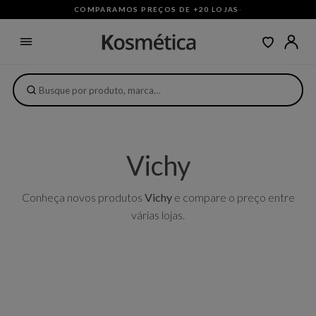
COMPARAMOS PREÇOS DE +20 LOJAS
·
Vichy
Conheça novos produtos
Vichy
e compare o preço entre
várias lojas.