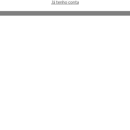
Já tenho conta
A Kosmética
Redes Sociais
Baixe o App
Sobre nós
Contato