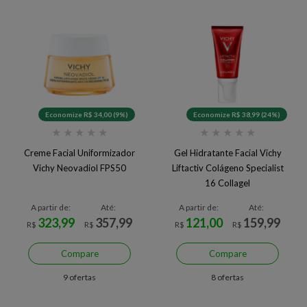
Economize R$ 34,00 (9%)
Economize R$ 38,99 (24%)
★
★
★
★
★
★
★
★
★
★
Creme Facial Uniformizador
Gel Hidratante Facial Vichy
Vichy Neovadiol FPS50
Liftactiv Colágeno Specialist
16 Collagel
A partir de:
Até:
A partir de:
Até:
323,99
357,99
121,00
159,99
R$
R$
R$
R$
Compare
Compare
9 ofertas
8 ofertas