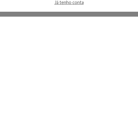
Já tenho conta
A Kosmética
Redes Sociais
Baixe o App
Sobre nós
Contato