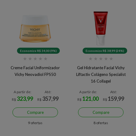
Economize R$ 34,00 (9%)
Economize R$ 38,99 (24%)
★
★
★
★
★
★
★
★
★
★
Creme Facial Uniformizador
Gel Hidratante Facial Vichy
Vichy Neovadiol FPS50
Liftactiv Colágeno Specialist
16 Collagel
A partir de:
Até:
A partir de:
Até:
323,99
357,99
121,00
159,99
R$
R$
R$
R$
Compare
Compare
9 ofertas
8 ofertas