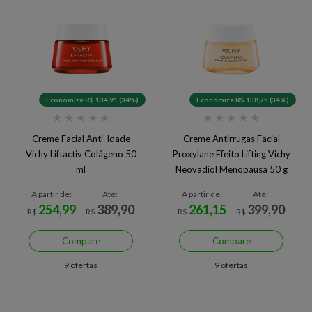
Economize R$ 134,91 (34%)
Economize R$ 138,75 (34%)
★
★
★
★
★
★
★
★
★
★
Creme Facial Anti-Idade
Creme Antirrugas Facial
Vichy Liftactiv Colágeno 50
Proxylane Efeito Lifting Vichy
ml
Neovadiol Menopausa 50 g
A partir de:
Até:
A partir de:
Até:
254,99
389,90
261,15
399,90
R$
R$
R$
R$
Compare
Compare
9 ofertas
9 ofertas