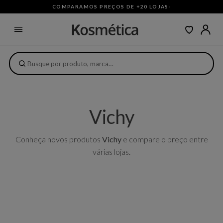
COMPARAMOS PREÇOS DE +20 LOJAS
·
Vichy
Conheça novos produtos
Vichy
e compare o preço entre
várias lojas.