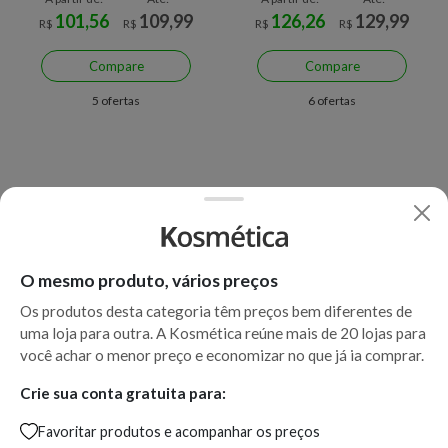
101,56
109,99
126,26
129,99
R$
R$
R$
R$
Compare
Compare
5 ofertas
6 ofertas
O mesmo produto, vários preços
Os produtos desta categoria têm preços bem diferentes de
uma loja para outra. A Kosmética reúne mais de 20 lojas para
Economize R$ 65,00 (32%)
Economize R$ 55,31 (30%)
você achar o menor preço e economizar no que já ia comprar.
Água Termal Facial Calmante
Água Micelar La Roche
Crie sua conta gratuita para:
La Roche-Posay 300 ml 300
Effaclar Pele Sensível 400ml
Favoritar produtos e acompanhar os preços
ml