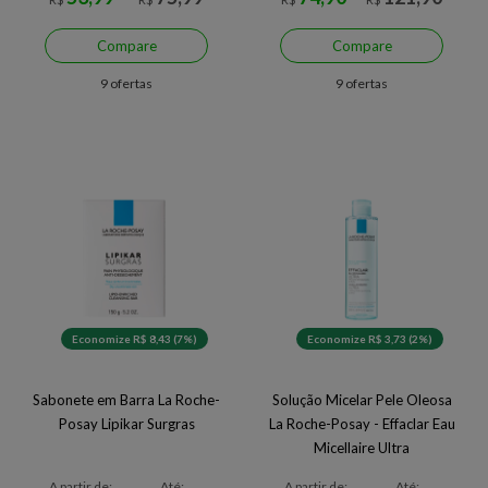
Compare
Compare
9 ofertas
9 ofertas
Economize R$ 8,43 (7%)
Economize R$ 3,73 (2%)
Sabonete em Barra La Roche-
Solução Micelar Pele Oleosa
Posay Lipikar Surgras
La Roche-Posay - Effaclar Eau
Micellaire Ultra
A partir de:
Até:
A partir de:
Até: