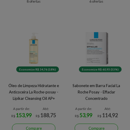
8 ofertas
6 ofertas
Economize R$ 34,76 (18%)
Economize R$ 60,93 (53%)
Óleo de Limpeza Hidratante e
Sabonete em Barra Facial La
Anticoceira La Roche-posay -
Roche Posay - Effaclar
Lipikar Cleansing Oil AP+
Concentrado
A partir de:
Até:
A partir de:
Até:
153,99
188,75
53,99
114,92
R$
R$
R$
R$
Compare
Compare