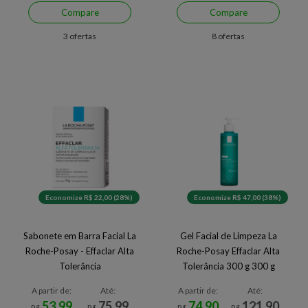
Compare
Compare
3 ofertas
8 ofertas
Economize R$ 22,00 (28%)
Economize R$ 47,00 (38%)
Sabonete em Barra Facial La
Gel Facial de Limpeza La
Roche-Posay - Effaclar Alta
Roche-Posay Effaclar Alta
Tolerância
Tolerância 300 g 300 g
A partir de:
Até:
A partir de:
Até:
53,99
75,99
74,90
121,90
R$
R$
R$
R$