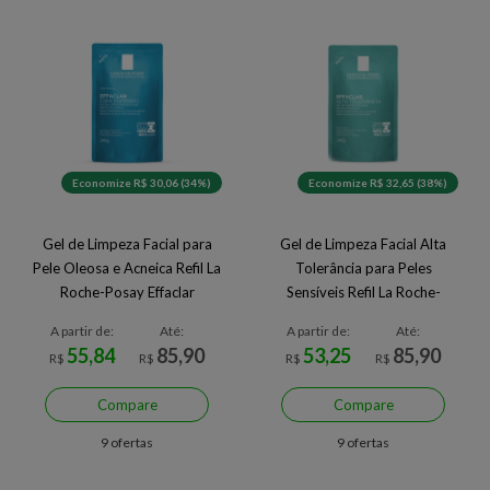
Economize R$ 30,06 (34%)
Economize R$ 32,65 (38%)
Gel de Limpeza Facial para
Gel de Limpeza Facial Alta
Pele Oleosa e Acneica Refil La
Tolerância para Peles
Roche-Posay Effaclar
Sensíveis Refil La Roche-
Posay Effaclar
A partir de:
Até:
A partir de:
Até:
55,84
85,90
53,25
85,90
R$
R$
R$
R$
Compare
Compare
9 ofertas
9 ofertas