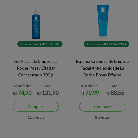
Economize R$ 47,00 (38%)
Economize R$ 17,56 (19%)
Gel Facial de Limpeza La
Espuma Cremosa de Limpeza
Roche-Posay Effaclar
Facial Antioleosidade La
Concentrado 300 g
Roche-Posay Effaclar
Reequilibrante
A partir de:
Até:
A partir de:
Até:
74,90
121,90
70,99
88,55
R$
R$
R$
R$
Compare
Compare
11 ofertas
8 ofertas