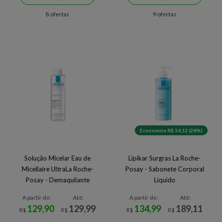
8 ofertas
9 ofertas
Economize R$ 54,12 (28%)
Solução Micelar Eau de
Lipikar Surgras La Roche-
Micellaire UltraLa Roche-
Posay - Sabonete Corporal
Posay - Demaquilante
Líquido
A partir de:
Até:
A partir de:
Até:
129,90
129,99
134,99
189,11
R$
R$
R$
R$