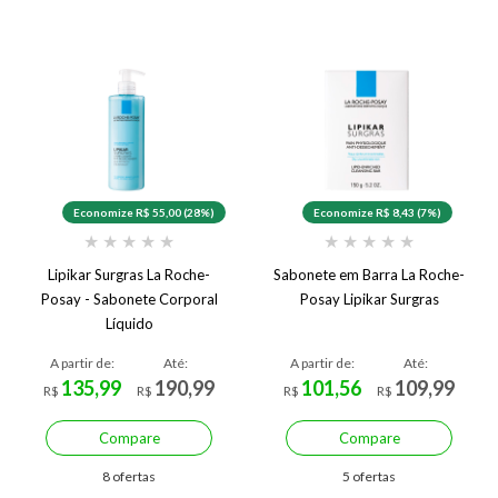
Economize R$ 55,00 (28%)
Economize R$ 8,43 (7%)
★
★
★
★
★
★
★
★
★
★
Lipikar Surgras La Roche-
Sabonete em Barra La Roche-
Posay - Sabonete Corporal
Posay Lipikar Surgras
Líquido
A partir de:
Até:
A partir de:
Até:
135,99
190,99
101,56
109,99
R$
R$
R$
R$
Compare
Compare
8 ofertas
5 ofertas