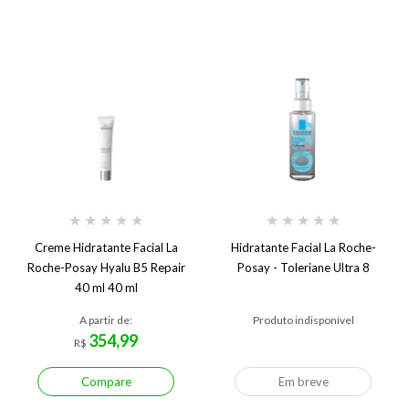
★
★
★
★
★
★
★
★
★
★
Creme Hidratante Facial La
Hidratante Facial La Roche-
Roche-Posay Hyalu B5 Repair
Posay - Toleriane Ultra 8
40 ml 40 ml
A partir de:
Produto indisponível
354,99
R$
Compare
Em breve