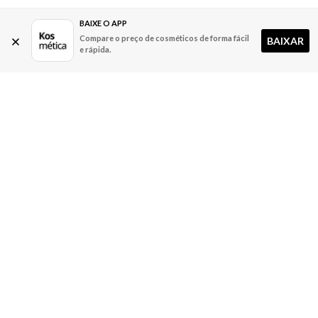
BAIXE O APP
Compare o preço de cosméticos de forma fácil
BAIXAR
e rápida.
A Kosmética
Redes Sociais
Baixe o App
Sobre nós