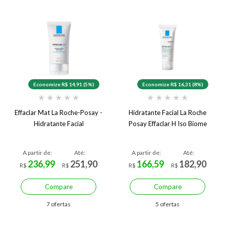
Economize R$ 14,91 (5%)
Economize R$ 16,31 (8%)
★
★
★
★
★
★
★
★
★
★
Effaclar Mat La Roche-Posay -
Hidratante Facial La Roche
Hidratante Facial
Posay Effaclar H Iso Biome
A partir de:
Até:
A partir de:
Até:
236,99
251,90
166,59
182,90
R$
R$
R$
R$
Compare
Compare
7 ofertas
5 ofertas