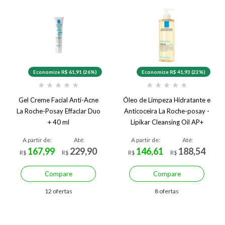
Economize R$ 61,91 (26%)
Economize R$ 41,93 (22%)
★
★
★
★
★
★
★
★
★
★
Gel Creme Facial Anti-Acne
Óleo de Limpeza Hidratante e
La Roche-Posay Effaclar Duo
Anticoceira La Roche-posay -
+ 40 ml
Lipikar Cleansing Oil AP+
A partir de:
Até:
A partir de:
Até:
167,99
229,90
146,61
188,54
R$
R$
R$
R$
Compare
Compare
12 ofertas
8 ofertas