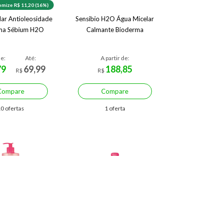
mize R$ 11,20 (16%)
lar Antioleosidade
Sensibio H2O Água Micelar
ma Sébium H2O
Calmante Bioderma
de:
Até:
A partir de:
79
69,99
188,85
R$
R$
Compare
Compare
0 ofertas
1 oferta
mize R$ 41,58 (24%)
Economize R$ 103,13 (50%)
o Gel Moussant
Água Micelar Facial de