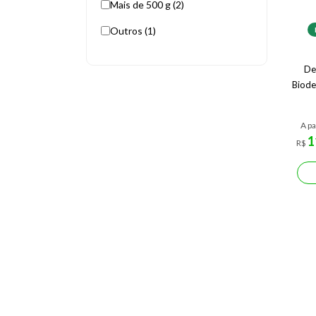
Mais de 500 g (2)
Outros (1)
De
Biode
A pa
1
R$