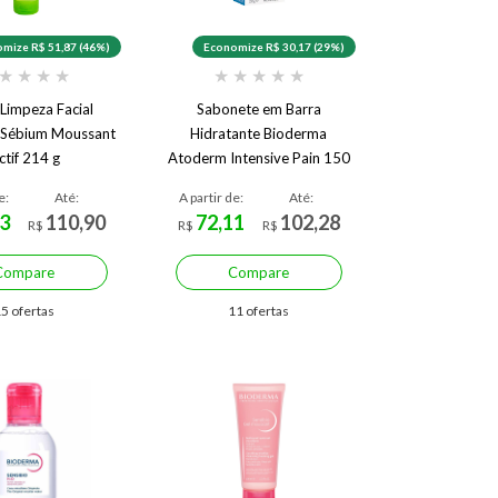
mize R$ 51,87 (46%)
Economize R$ 30,17 (29%)
★
★
★
★
★
★
★
★
★
 Limpeza Facial
Sabonete em Barra
 Sébium Moussant
Hidratante Bioderma
ctif 214 g
Atoderm Intensive Pain 150
g
e:
Até:
A partir de:
Até:
3
110,90
72,11
102,28
R$
R$
R$
Compare
Compare
5 ofertas
11 ofertas