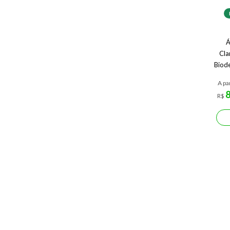
Á
Cla
Biod
A pa
R$