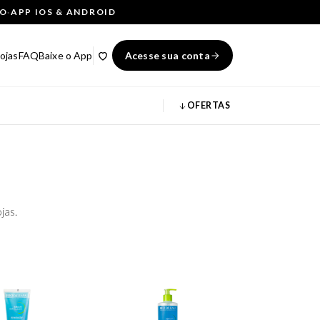
ÇO
·
APP IOS & ANDROID
ojas
FAQ
Baixe o App
Acesse sua conta
OFERTAS
jas.