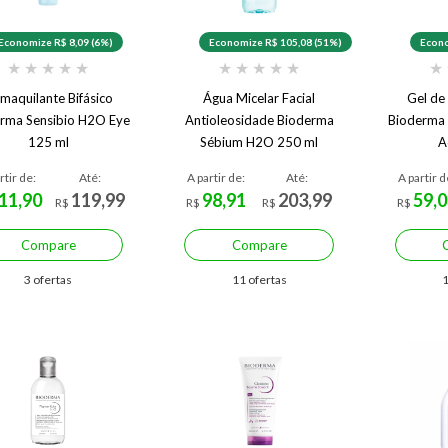
Economize R$ 8,09 (6%)
Economize R$ 105,08 (51%)
Econo
★
★
★
★
★
★
★
★
★
★
★
maquilante Bifásico
Água Micelar Facial
Gel de
rma Sensibio H2O Eye
Antioleosidade Bioderma
Bioderma
125 ml
Sébium H2O 250 ml
A
rtir de:
Até:
A partir de:
Até:
A partir d
11,90
119,99
98,91
203,99
59,0
R$
R$
R$
R$
Compare
Compare
3 ofertas
11 ofertas
1