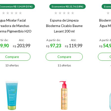
Economize R$ 114,09 (55%)
Economize R$ 22,76 (18%)
Econo
★
★
★
★
★
★
★
★
★
★
★
gua Micelar Facial
Espuma de Limpeza
Bioderm
readora de Manchas
Bioderma Cicabio Baume
Água Mi
erma Pigmentbio H2O
Lavant 200 ml
250 ml
rtir de:
Até:
A partir de:
Até:
A partir 
89,90
203,99
97,23
119,99
54,
R$
R$
R$
R$
Compare
Compare
13 ofertas
11 ofertas