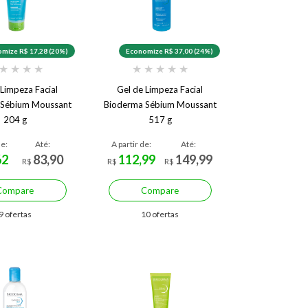
mize R$ 17,28 (20%)
Economize R$ 37,00 (24%)
★
★
★
★
★
★
★
★
★
 Limpeza Facial
Gel de Limpeza Facial
 Sébium Moussant
Bioderma Sébium Moussant
204 g
517 g
de:
Até:
A partir de:
Até:
62
83,90
112,99
149,99
R$
R$
R$
Compare
Compare
9 ofertas
10 ofertas