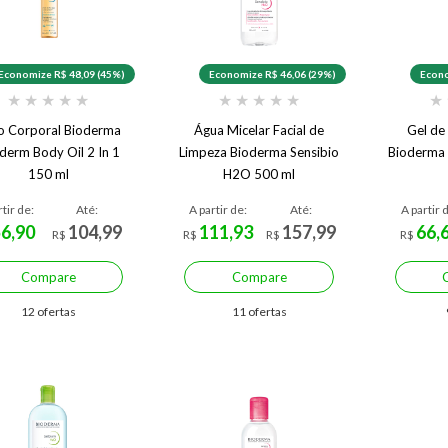
Economize R$ 48,09 (45%)
Economize R$ 46,06 (29%)
Econo
★
★
★
★
★
★
★
★
★
★
★
o Corporal Bioderma
Água Micelar Facial de
Gel de
derm Body Oil 2 In 1
Limpeza Bioderma Sensibio
Bioderma
150 ml
H2O 500 ml
rtir de:
Até:
A partir de:
Até:
A partir 
56,90
104,99
111,93
157,99
66,
R$
R$
R$
R$
Compare
Compare
12 ofertas
11 ofertas