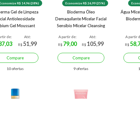
Economize R$ 14,96 (28%)
Economize R$ 26,99 (25%)
Econo
erma Gel de Limpeza
Bioderma Óleo
Água Mice
cial Antioleosidade
Demaquilante Micelar Facial
Bioder
bium Gel Moussant
Sensibio Micelar Cleansing
Oil 150ml
rtir de:
Até:
A partir de:
Até:
A partir 
37,03
51,99
79,00
105,99
58,
R$
R$
R$
R$
Compare
Compare
10 ofertas
9 ofertas
1
Economize R$ 32,09 (16%)
Economize R$ 31,09 (26%)
Econo
 Corporal Pós Banho
Gel de Limpeza Facial
Sensibi