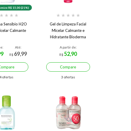
mize R$ 15,00 (21%)
★
★
★
★
★
★
★
★
★
a Sensibio H2O
Gel de Limpeza Facial
celar Calmante
Micelar Calmante e
Hidratante Bioderma
Sensibio Gel Moussant
de:
Até:
A partir de:
99
69,99
52,90
R$
R$
Compare
Compare
4 ofertas
3 ofertas