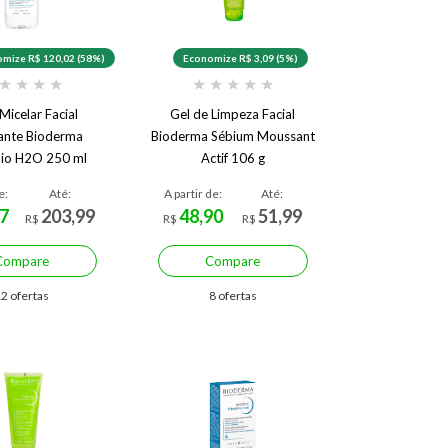
mize R$ 120,02 (58%)
Economize R$ 3,09 (5%)
★
★
★
★
★
★
★
★
★
Micelar Facial
Gel de Limpeza Facial
ante Bioderma
Bioderma Sébium Moussant
io H2O 250 ml
Actif 106 g
e:
Até:
A partir de:
Até:
7
203,99
48,90
51,99
R$
R$
R$
Compare
Compare
2 ofertas
8 ofertas