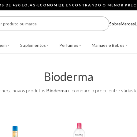
 DE +20 LOJAS
·
ECONOMIZE ENCONTRANDO O MENOR PRE
Sobre
Marcas
L
gem
Suplementos
Perfumes
Mamães e Bebês
Bioderma
nheça novos produtos
Bioderma
e compare o preço entre várias lo