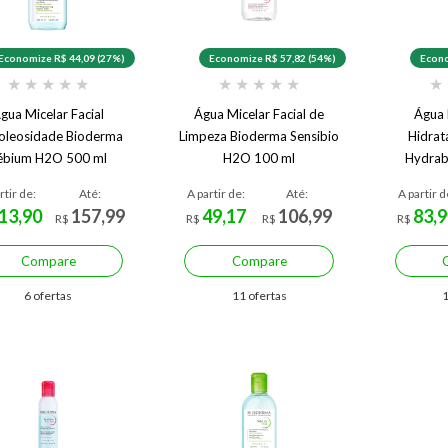
Economize R$ 44,09 (27%)
Economize R$ 57,82 (54%)
Econo
★
★
★
★
★
★
★
★
★
★
★
gua Micelar Facial
Água Micelar Facial de
Água 
oleosidade Bioderma
Limpeza Bioderma Sensibio
Hidrat
ébium H2O 500 ml
H2O 100 ml
Hydrab
rtir de:
Até:
A partir de:
Até:
A partir d
13,90
157,99
49,17
106,99
83,9
R$
R$
R$
R$
Compare
Compare
6 ofertas
11 ofertas
1