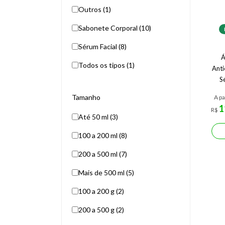
Outros (1)
Sabonete Corporal (10)
Sérum Facial (8)
Á
Todos os tipos (1)
Anti
S
Tamanho
A pa
1
R$
Até 50 ml (3)
100 a 200 ml (8)
200 a 500 ml (7)
Mais de 500 ml (5)
100 a 200 g (2)
200 a 500 g (2)