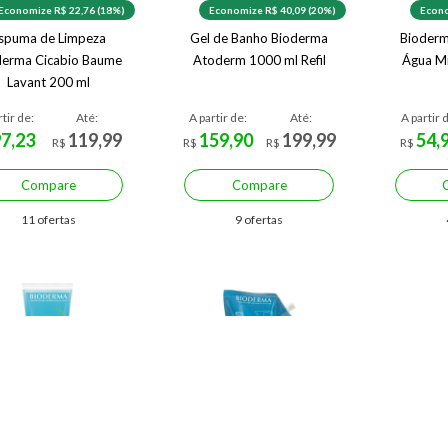
Economize R$ 22,76 (18%)
Economize R$ 40,09 (20%)
Econo
spuma de Limpeza
Gel de Banho Bioderma
Bioderm
derma Cicabio Baume
Atoderm 1000 ml Refil
Água Mi
Lavant 200 ml
rtir de:
Até:
A partir de:
Até:
A partir 
97,23
119,99
159,90
199,99
54,
R$
R$
R$
R$
Compare
Compare
11 ofertas
9 ofertas
Economize R$ 14,96 (28%)
Economize R$ 48,42 (20%)
Econo
erma Gel de Limpeza
Refil Óleo de Banho
Bio