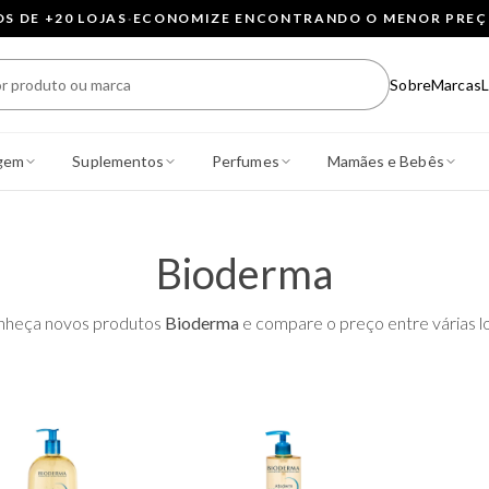
 DE +20 LOJAS
·
ECONOMIZE ENCONTRANDO O MENOR PRE
Sobre
Marcas
L
gem
Suplementos
Perfumes
Mamães e Bebês
Bioderma
nheça novos produtos
Bioderma
e compare o preço entre várias lo