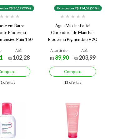
mize R$ 30,17 (29%)
Economize R$ 114,09 (55%)
★
★
★
★
★
★
★
★
★
ete em Barra
Água Micelar Facial
ante Bioderma
Clareadora de Manchas
ntensive Pain 150
Bioderma Pigmentbio H2O
g
250 ml
e:
Até:
A partir de:
Até:
1
102,28
89,90
203,99
R$
R$
R$
Compare
Compare
1 ofertas
13 ofertas