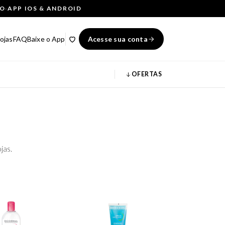
ÇO
·
APP IOS & ANDROID
ojas
FAQ
Baixe o App
Acesse sua conta
OFERTAS
jas.