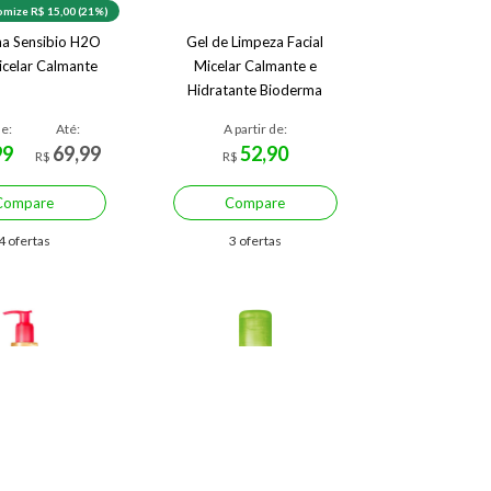
mize R$ 15,00 (21%)
a Sensibio H2O
Gel de Limpeza Facial
celar Calmante
Micelar Calmante e
Hidratante Bioderma
Sensibio Gel Moussant
de:
Até:
A partir de:
99
69,99
52,90
R$
R$
Compare
Compare
4 ofertas
3 ofertas
mize R$ 26,99 (25%)
Economize R$ 11,20 (16%)
derma Óleo
Água Micelar Antioleosidade