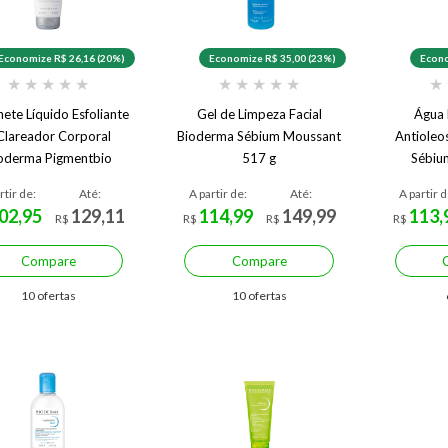
Economize R$ 26,16 (20%)
Economize R$ 35,00 (23%)
Econo
★
★
★
★
★
★
★
★
★
★
★
ete Líquido Esfoliante
Gel de Limpeza Facial
Água 
Clareador Corporal
Bioderma Sébium Moussant
Antioleo
oderma Pigmentbio
517 g
Sébiu
Foaming 200 ml
rtir de:
Até:
A partir de:
Até:
A partir d
02,95
129,11
114,99
149,99
113,
R$
R$
R$
R$
Compare
Compare
10 ofertas
10 ofertas