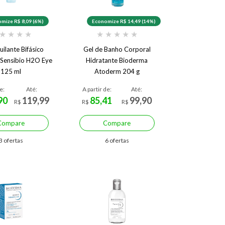
mize R$ 8,09 (6%)
Economize R$ 14,49 (14%)
★
★
★
★
★
★
★
★
★
ilante Bifásico
Gel de Banho Corporal
Sensibio H2O Eye
Hidratante Bioderma
125 ml
Atoderm 204 g
e:
Até:
A partir de:
Até:
90
119,99
85,41
99,90
R$
R$
R$
Compare
Compare
3 ofertas
6 ofertas