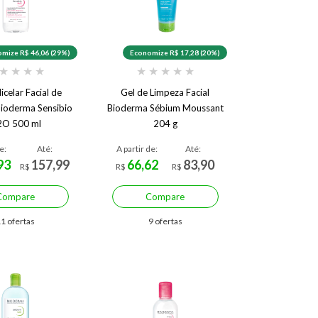
mize R$ 46,06 (29%)
Economize R$ 17,28 (20%)
★
★
★
★
★
★
★
★
★
celar Facial de
Gel de Limpeza Facial
ioderma Sensibio
Bioderma Sébium Moussant
2O 500 ml
204 g
e:
Até:
A partir de:
Até:
93
157,99
66,62
83,90
R$
R$
R$
Compare
Compare
1 ofertas
9 ofertas