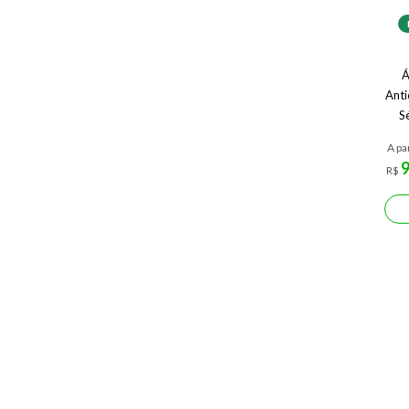
Á
Anti
S
A pa
R$