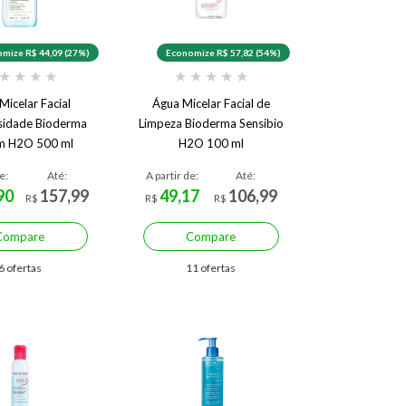
mize R$ 44,09 (27%)
Economize R$ 57,82 (54%)
★
★
★
★
★
★
★
★
★
Micelar Facial
Água Micelar Facial de
sidade Bioderma
Limpeza Bioderma Sensibio
m H2O 500 ml
H2O 100 ml
e:
Até:
A partir de:
Até:
90
157,99
49,17
106,99
R$
R$
R$
Compare
Compare
6 ofertas
11 ofertas