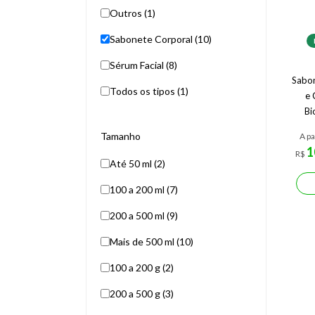
Outros (1)
Sabonete Corporal (10)
Sérum Facial (8)
Sabon
Todos os tipos (1)
e 
Bi
Tamanho
A pa
1
R$
Até 50 ml (2)
100 a 200 ml (7)
200 a 500 ml (9)
Mais de 500 ml (10)
100 a 200 g (2)
200 a 500 g (3)