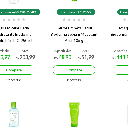
Economize R$ 120,02 (58%)
Economize R$ 3,09 (5%)
Econo
★
★
★
★
★
★
★
★
★
★
★
gua Micelar Facial
Gel de Limpeza Facial
Demaqu
dratante Bioderma
Bioderma Sébium Moussant
Bioderma 
drabio H2O 250 ml
Actif 106 g
rtir de:
Até:
A partir de:
Até:
A partir d
83,97
203,99
48,90
51,99
111,
R$
R$
R$
R$
Compare
Compare
12 ofertas
8 ofertas