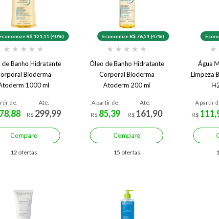
Economize R$ 121,11 (40%)
Economize R$ 76,51 (47%)
Econo
★
★
★
★
★
★
★
★
★
★
★
 de Banho Hidratante
Óleo de Banho Hidratante
Água Mi
orporal Bioderma
Corporal Bioderma
Limpeza B
Atoderm 1000 ml
Atoderm 200 ml
H
rtir de:
Até:
A partir de:
Até:
A partir d
78,88
299,99
85,39
161,90
111,
R$
R$
R$
R$
Compare
Compare
12 ofertas
15 ofertas
1