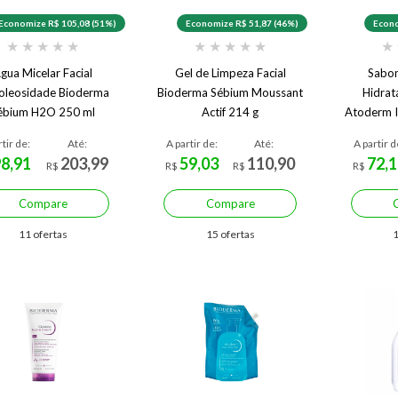
Economize R$ 105,08 (51%)
Economize R$ 51,87 (46%)
Econo
★
★
★
★
★
★
★
★
★
★
★
gua Micelar Facial
Gel de Limpeza Facial
Sabon
oleosidade Bioderma
Bioderma Sébium Moussant
Hidrat
ébium H2O 250 ml
Actif 214 g
Atoderm I
rtir de:
Até:
A partir de:
Até:
A partir d
98,91
203,99
59,03
110,90
72,1
R$
R$
R$
R$
Compare
Compare
11 ofertas
15 ofertas
1