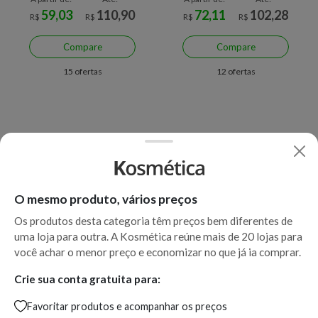
59,03
110,90
72,11
102,28
R$
R$
R$
R$
Compare
Compare
15 ofertas
12 ofertas
O mesmo produto, vários preços
Os produtos desta categoria têm preços bem diferentes de
uma loja para outra. A Kosmética reúne mais de 20 lojas para
Economize R$ 114,09 (55%)
Economize R$ 21,50 (17%)
você achar o menor preço e economizar no que já ia comprar.
Água Micelar Facial
Espuma de Limpeza
Crie sua conta gratuita para:
Clareadora de Manchas
Bioderma Cicabio Baume
Favoritar produtos e acompanhar os preços
Bioderma Pigmentbio H2O
Lavant 200 ml