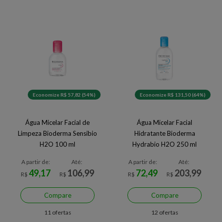
Economize R$ 57,82 (54%)
Economize R$ 131,50 (64%)
Água Micelar Facial de
Água Micelar Facial
Limpeza Bioderma Sensibio
Hidratante Bioderma
H2O 100 ml
Hydrabio H2O 250 ml
A partir de:
Até:
A partir de:
Até:
49,17
106,99
72,49
203,99
R$
R$
R$
R$
Compare
Compare
11 ofertas
12 ofertas