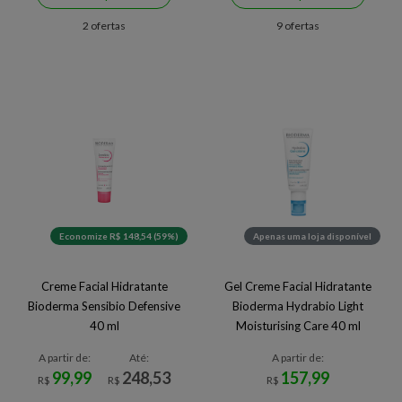
2 ofertas
9 ofertas
Economize R$ 148,54 (59%)
Apenas uma loja disponível
Creme Facial Hidratante
Gel Creme Facial Hidratante
Bioderma Sensibio Defensive
Bioderma Hydrabio Light
40 ml
Moisturising Care 40 ml
A partir de:
Até:
A partir de:
99,99
248,53
157,99
R$
R$
R$