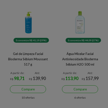
Economize R$ 41,19 (29%)
Economize R$ 44,09 (27%)
Gel de Limpeza Facial
Água Micelar Facial
Bioderma Sébium Moussant
Antioleosidade Bioderma
517 g
Sébium H2O 500 ml
A partir de:
Até:
A partir de:
Até:
98,71
139,90
113,90
157,99
R$
R$
R$
R$
Compare
Compare
10 ofertas
6 ofertas