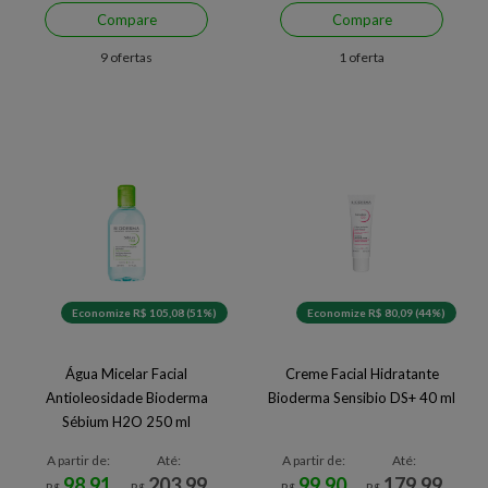
Compare
Compare
9 ofertas
1 oferta
Economize R$ 105,08 (51%)
Economize R$ 80,09 (44%)
Água Micelar Facial
Creme Facial Hidratante
Antioleosidade Bioderma
Bioderma Sensibio DS+ 40 ml
Sébium H2O 250 ml
A partir de:
Até:
A partir de:
Até:
98,91
203,99
99,90
179,99
R$
R$
R$
R$