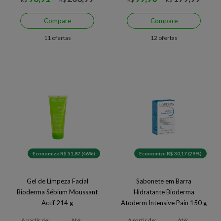
Compare
Compare
11 ofertas
12 ofertas
Economize R$ 51,87 (46%)
Economize R$ 30,17 (29%)
Gel de Limpeza Facial
Sabonete em Barra
Bioderma Sébium Moussant
Hidratante Bioderma
Actif 214 g
Atoderm Intensive Pain 150 g
A partir de:
Até:
A partir de:
Até: