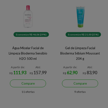
Economize R$ 46,06 (29%)
Economize R$ 21,00 (25%)
Água Micelar Facial de
Gel de Limpeza Facial
Limpeza Bioderma Sensibio
Bioderma Sébium Moussant
H2O 500 ml
204 g
A partir de:
Até:
A partir de:
Até:
111,93
157,99
62,90
83,90
R$
R$
R$
R$
Compare
Compare
11 ofertas
9 ofertas