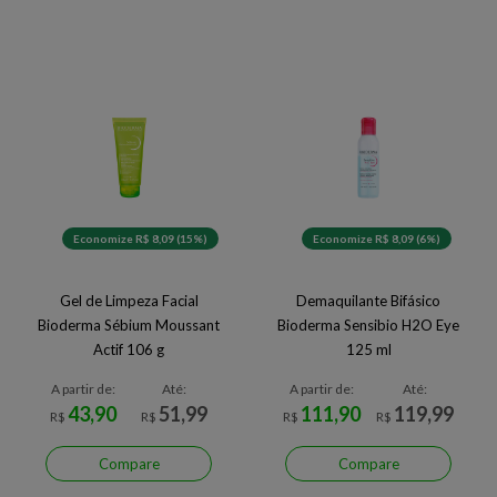
Economize R$ 8,09 (15%)
Economize R$ 8,09 (6%)
Gel de Limpeza Facial
Demaquilante Bifásico
Bioderma Sébium Moussant
Bioderma Sensibio H2O Eye
Actif 106 g
125 ml
A partir de:
Até:
A partir de:
Até:
43,90
51,99
111,90
119,99
R$
R$
R$
R$
Compare
Compare