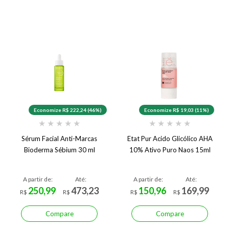
Economize R$ 222,24 (46%)
Economize R$ 19,03 (11%)
★
★
★
★
★
★
★
★
★
★
Sérum Facial Anti-Marcas
Etat Pur Acido Glicólico AHA
Bioderma Sébium 30 ml
10% Ativo Puro Naos 15ml
A partir de:
Até:
A partir de:
Até:
250,99
473,23
150,96
169,99
R$
R$
R$
R$
Compare
Compare