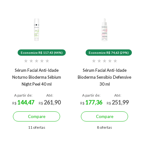
Economize R$ 117,43 (44%)
Economize R$ 74,63 (29%)
★
★
★
★
★
★
★
★
★
★
Sérum Facial Anti-Idade
Sérum Facial Anti-Idade
Noturno Bioderma Sébium
Bioderma Sensibio Defensive
Night Peel 40 ml
30 ml
A partir de:
Até:
A partir de:
Até:
144,47
261,90
177,36
251,99
R$
R$
R$
R$
Compare
Compare
11 ofertas
8 ofertas