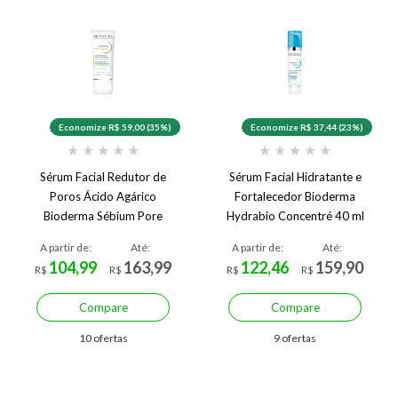
Economize R$ 59,00 (35%)
Economize R$ 37,44 (23%)
★
★
★
★
★
★
★
★
★
★
Sérum Facial Redutor de
Sérum Facial Hidratante e
Poros Ácido Agárico
Fortalecedor Bioderma
Bioderma Sébium Pore
Hydrabio Concentré 40 ml
Refiner 30 ml
A partir de:
Até:
A partir de:
Até:
104,99
163,99
122,46
159,90
R$
R$
R$
R$
Compare
Compare
10 ofertas
9 ofertas