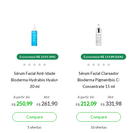
Economize R$ 10,91 (4%)
Economize R$ 119,89 (36%)
★
★
★
★
★
★
★
★
★
★
Sérum Facial Anti-Idade
Sérum Facial Clareador
Bioderma Hydrabio Hyalu+
Bioderma Pigmentbio C-
30 ml
Concentrate 15 ml
A partir de:
Até:
A partir de:
Até:
250,99
261,90
212,09
331,98
R$
R$
R$
R$
Compare
Compare
5 ofertas
10 ofertas