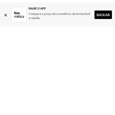
BAIXE O APP
Compare o preço de cosméticos de forma fácil
BAIXAR
e rápida.
A Kosmética
Redes Sociais
Baixe o App
Sobre nós