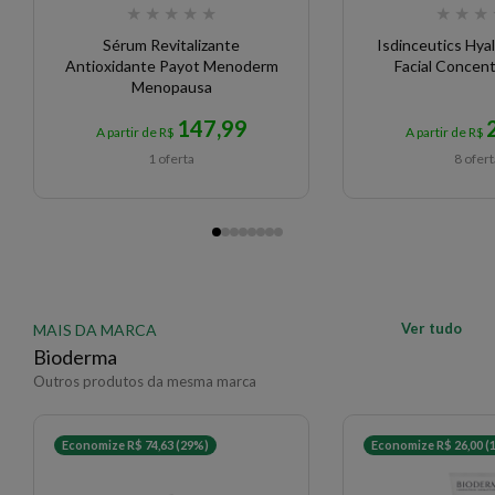
★
★
★
★
★
★
★
★
Sérum Revitalizante
Isdinceutics Hya
Antioxidante Payot Menoderm
Facial Concen
Menopausa
147,99
A partir de R$
A partir de R$
1 oferta
8 ofer
Ver tudo
MAIS DA MARCA
Bioderma
Outros produtos da mesma marca
Economize R$ 74,63 (29%)
Economize R$ 26,00 (