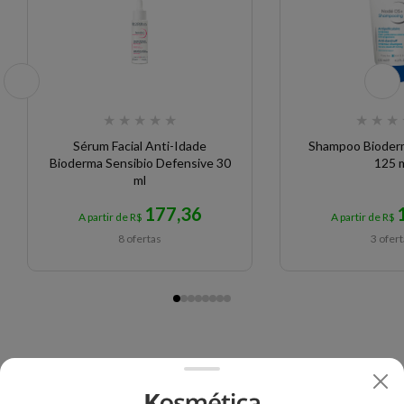
★
★
★
★
★
★
★
★
Sérum Facial Anti-Idade
Shampoo Bioder
Bioderma Sensibio Defensive 30
125 
ml
177,36
A partir de R$
A partir de R$
8 ofertas
3 ofer