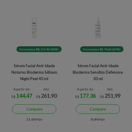
Economize R$ 117,43 (44%)
Economize R$ 74,63 (29%)
Sérum Facial Anti-Idade
Sérum Facial Anti-Idade
Noturno Bioderma Sébium
Bioderma Sensibio Defensive
Night Peel 40 ml
30 ml
A partir de:
Até:
A partir de:
Até:
144,47
261,90
177,36
251,99
R$
R$
R$
R$
Compare
Compare
11 ofertas
8 ofertas