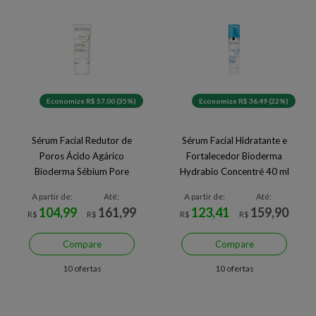
Economize R$ 57,00 (35%)
Economize R$ 36,49 (22%)
Sérum Facial Redutor de
Sérum Facial Hidratante e
Poros Ácido Agárico
Fortalecedor Bioderma
Bioderma Sébium Pore
Hydrabio Concentré 40 ml
Refiner 30 ml
A partir de:
Até:
A partir de:
Até:
104,99
161,99
123,41
159,90
R$
R$
R$
R$
Compare
Compare
10 ofertas
10 ofertas