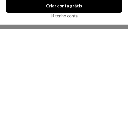
Criar conta grátis
Já tenho conta
A Kosmética
Redes Sociais
Baixe o App
Sobre nós