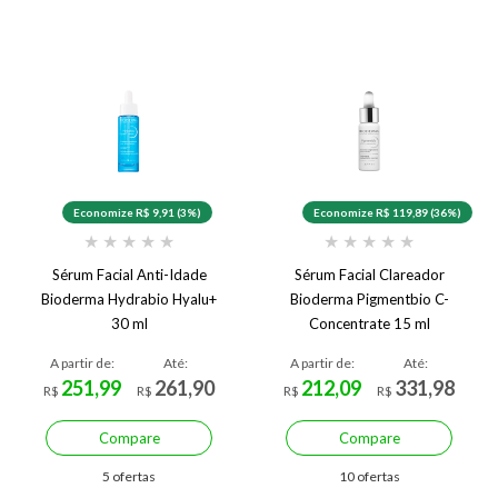
Economize R$ 9,91 (3%)
Economize R$ 119,89 (36%)
★
★
★
★
★
★
★
★
★
★
Sérum Facial Anti-Idade
Sérum Facial Clareador
Bioderma Hydrabio Hyalu+
Bioderma Pigmentbio C-
30 ml
Concentrate 15 ml
A partir de:
Até:
A partir de:
Até:
251,99
261,90
212,09
331,98
R$
R$
R$
R$
Compare
Compare
5 ofertas
10 ofertas