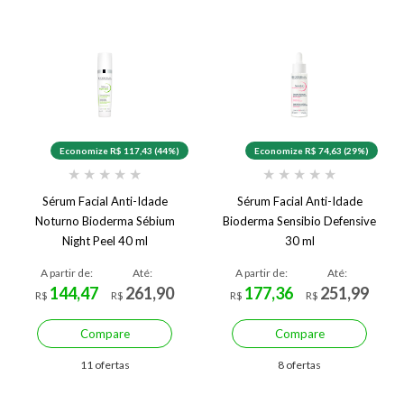
Economize R$ 117,43 (44%)
Economize R$ 74,63 (29%)
★
★
★
★
★
★
★
★
★
★
Sérum Facial Anti-Idade
Sérum Facial Anti-Idade
Noturno Bioderma Sébium
Bioderma Sensibio Defensive
Night Peel 40 ml
30 ml
A partir de:
Até:
A partir de:
Até:
144,47
261,90
177,36
251,99
R$
R$
R$
R$
Compare
Compare
11 ofertas
8 ofertas