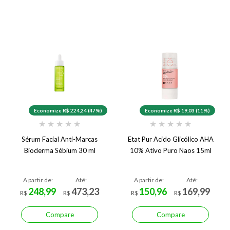
Economize R$ 224,24 (47%)
Economize R$ 19,03 (11%)
★
★
★
★
★
★
★
★
★
★
Sérum Facial Anti-Marcas
Etat Pur Acido Glicólico AHA
Bioderma Sébium 30 ml
10% Ativo Puro Naos 15ml
A partir de:
Até:
A partir de:
Até:
248,99
473,23
150,96
169,99
R$
R$
R$
R$
Compare
Compare