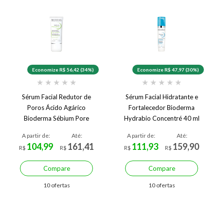
Economize R$ 56,42 (34%)
Economize R$ 47,97 (30%)
★
★
★
★
★
★
★
★
★
★
Sérum Facial Redutor de
Sérum Facial Hidratante e
Poros Ácido Agárico
Fortalecedor Bioderma
Bioderma Sébium Pore
Hydrabio Concentré 40 ml
Refiner 30 ml
A partir de:
Até:
A partir de:
Até:
104,99
161,41
111,93
159,90
R$
R$
R$
R$
Compare
Compare
10 ofertas
10 ofertas