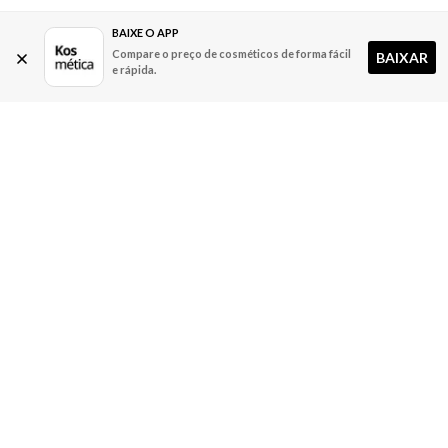
BAIXE O APP
Compare o preço de cosméticos de forma fácil
BAIXAR
e rápida.
A Kosmética
Redes Sociais
Baixe o App
Sobre nós