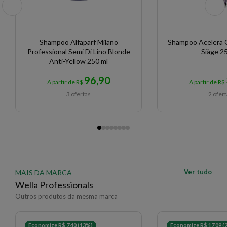
Shampoo Alfaparf Milano
Shampoo Acelera 
Professional Semi Di Lino Blonde
Siàge 2
Anti-Yellow 250 ml
96,90
A partir de R$
A partir de R$
3 ofertas
2 ofer
Ver tudo
MAIS DA MARCA
Wella Professionals
Outros produtos da mesma marca
Economize R$ 7,40 (13%)
Economize R$ 17,09 (