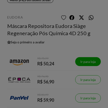
Menor preço dos últimos 30 dias
EUDORA
Máscara Repositora Eudora Siàge
Regeneração Pós Química 4D 250 g
★
Seja o primeiro a avaliar
R$ 75,99
Ir para loja
R$ 50,24
R$ 76,90
Ir para loja
R$ 56,90
R$ 81,99
Ir para loja
R$ 59,90