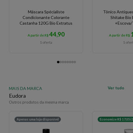
Máscara Spécialiste
Tônico Antique
Condicionante Colorante
Shitake Bio 
Castanha 120G Bio Extratus
+Escova/
44,90
A partir de R$
A partir de R$
1 oferta
1 ofer
Ver tudo
MAIS DA MARCA
Eudora
Outros produtos da mesma marca
Apenas uma loja disponível
Economize R$ 17,05 (