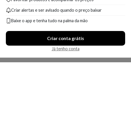
Criar alertas e ser avisado quando o preço baixar
Baixe o app e tenha tudo na palma da mão
Criar conta grátis
Já tenho conta
A Kosmética
Redes Sociais
Baixe o App
Sobre nós
Contato
FAQ