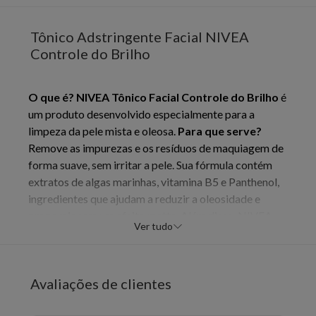
Tônico Adstringente Facial NIVEA
Controle do Brilho
O que é?
NIVEA Tônico Facial Controle do Brilho
é
um produto desenvolvido especialmente para a
limpeza da pele mista e oleosa.
Para que serve?
Remove as impurezas e os resíduos de maquiagem de
forma suave, sem irritar a pele. Sua fórmula contém
extratos de algas marinhas, vitamina B5 e Panthenol,
ingredientes que ajudam a reduzir a oleosidade e
proporcionam um efeito matte. Além disso, NIVEA
Ver tudo
Tônico Facial Controle do Brilho desobstrui os poros,
prevenindo o surgimento de cravos e espinhas.
Dermatologicamente testado, o produto não contém
Avaliações de clientes
álcool etílico, corantes e conservantes. Cuide da sua
pele hoje, garanta o seu!
Benefícios e diferenciais:
-