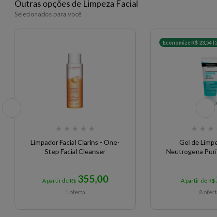
Outras opções de Limpeza Facial
novos padrões.
EAN: 17319470117416 - 5915
Selecionados para você
Economize R$ 23,54 (
★
★
★
★
★
★
★
★
Limpador Facial Clarins - One-
Gel de Limpe
Step Facial Cleanser
Neutrogena Puri
355,00
A partir de R$
A partir de R$
1 oferta
8 ofer