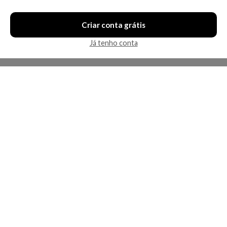
Criar conta grátis
Já tenho conta
A Kosmética
Redes Sociais
Baixe o App
Sobre nós
Contato
FAQ
App
Privacidade
Cookies