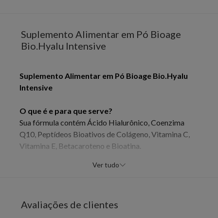
Suplemento Alimentar em Pó Bioage
Bio.Hyalu Intensive
Suplemento Alimentar em Pó Bioage Bio.Hyalu
Intensive
O que é e para que serve?
Sua fórmula contém Ácido Hialurônico, Coenzima
Q10, Peptídeos Bioativos de Colágeno, Vitamina C,
Vitamina E, Betacaroteno e Bioatina.
Ver tudo
A junção destes ativos e vitaminas, garante melhora
significativa na qualidade das unhas quebradiças e
muito finas, estimula a regeneração da pele, contribui
Avaliações de clientes
para a renovação celular e possui ação antioxidante
que ajuda a combater os radicais livres.