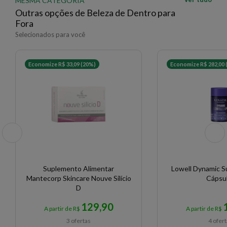
MESMA CATEGORIA
- Fortalecimento das unhas finas e quebradiças;
Outras opções de Beleza de Dentro para
- Zero açúcares;
Fora
- Zero glúten;
Selecionados para você
- Zero corantes;
- Sem sabor.
Economize R$ 33,09 (20%)
Economize R$ 282,00 
Ativos:
- Ácido Hialurônico
- Coenzima Q10
- Peptídeos Bioativos de Colágeno
- Vitamina C
- Vitamina E
- Betacaroteno
- Bioatina
Suplemento Alimentar
Lowell Dynamic 
Mantecorp Skincare Nouve Silício
Cápsu
Modo de uso:
D
1. Dissolver 2,8g (1 sachê) em 250ml de água ou
129,90
bebida da sua preferência.
A partir de R$
A partir de R$
2. Ou adicione um sachê em uma das refeições.
3 ofertas
4 ofer