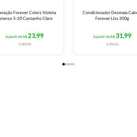
oração Forever Colors Violeta
Condicionador Desmaia Cab
ntenso 5-20 Castanho Claro
Forever Liss 300g
23,99
31,99
A partir de R$
A partir de R$
1 oferta
1 oferta