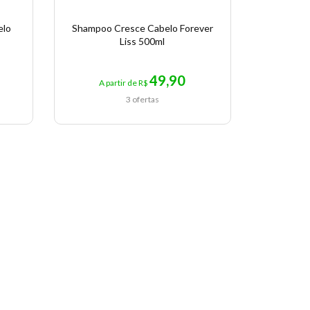
elo
Shampoo Cresce Cabelo Forever
Condici
Liss 500ml
F
49,90
A partir de R$
A p
3 ofertas