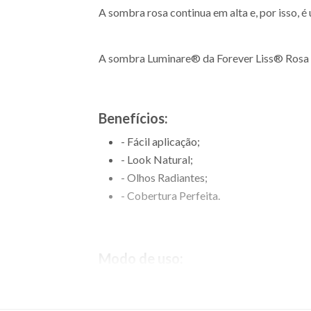
A sombra rosa continua em alta e, por isso, é
A sombra Luminare® da Forever Liss® Rosa te
Benefícios:
- Fácil aplicação;
- Look Natural;
- Olhos Radiantes;
- Cobertura Perfeita.
Modo de uso:
Com a ajuda de um pincel, espalhe a sombra 