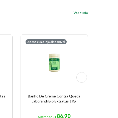
Ver tudo
Apenas uma loja disponível
Apenas uma
tas
Banho De Creme Contra Queda
Separad
Jaborandi Bio Extratus 1Kg
86,90
A partir de R$
A p