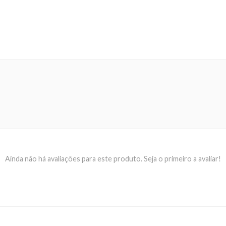
a 3g.
 SILICA, BUTYROSPERMUM PARKII BUTTER, ETHYLHEXYL PA
I 77019, CI 77491, CI 77492, CI 77499, CI 77510, CI 77891.
Ainda não há avaliações para este produto. Seja o primeiro a avaliar!