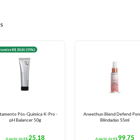
os
nomize R$ 30,81 (55%)
tamento Pós-Química K-Pro -
Aneethun Blend Defend Pon
pH Balancer 50g
Blindadas 55ml
25,18
99,75
A partir de R$
A partir de R$