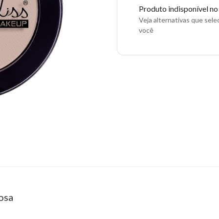
Produto indisponível n
Veja alternativas que sel
você
osa