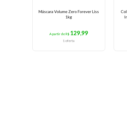
Máscara Volume Zero Forever Liss
Col
1kg
I
129,99
A partir de R$
1 oferta