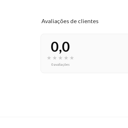
Contém:
Avaliações de clientes
01 - Sombra Luminare Forever Liss - Ros
0,0
Composição:
★
★
★
★
★
TALC, SORBITAN SESQUIOLEATE, MICA,
PHENOXYETHANOL. Pode conter: CI 15850, C
0 avaliações
EAN: 7908038601158 - 6061