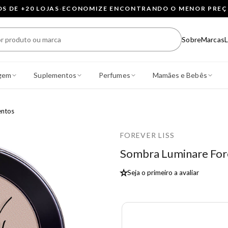
 DE +20 LOJAS
·
ECONOMIZE ENCONTRANDO O MENOR PRE
Sobre
Marcas
L
gem
Suplementos
Perfumes
Mamães e Bebês
entos
FOREVER LISS
Sombra Luminare Fore
★
Seja o primeiro a avaliar