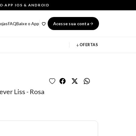
ÇO
·
APP IOS & ANDROID
ojas
FAQ
Baixe o App
Acesse sua conta
OFERTAS
ver Liss - Rosa