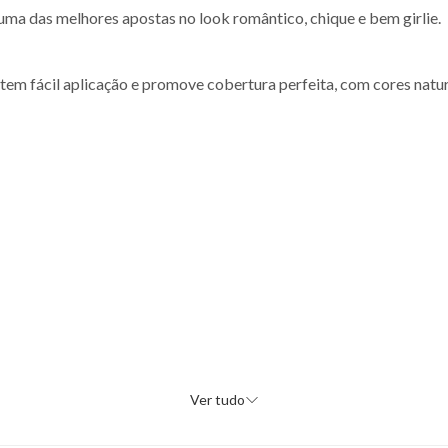
 uma das melhores apostas no look romântico, chique e bem girlie.
m fácil aplicação e promove cobertura perfeita, com cores natur
Ver tudo
sobre as pálpebras.