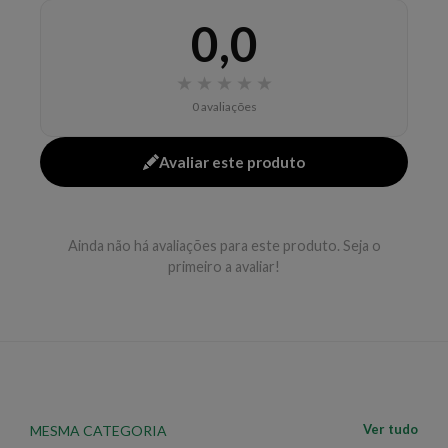
- Deixe agir por alguns instantes e enxágue em
0,0
seguida.
★
★
★
★
★
0 avaliações
Composição:
AQUA, DISODIUM EDTA,
POLYQUATERNIUM-39, BETAINE, SODIUM
Avaliar este produto
LAURETH SULFATE, COCAMIDOPROPYL
BETAINE, COCAMIDE DEA,
METHYLCHLOROISOTHIAZOLINONE (AND)
Ainda não há avaliações para este produto. Seja o
METHYLISOTHIAZOLINONE, GLYCOL
primeiro a avaliar!
DISTEARATE, FRAGRARIA VESCA FRUIT
EXTRACT, PANTHENOL, KERATIN,
AMODIMETHICONE (AND) C11-15 PARETH-7
(AND) LAURETH-9 (AND) GLYCERIN (AND)
TRIDECETH-12, CI 14720, PARFUM, CITRIC ACID.
EAN: 7898952577830 - 6002
Ver tudo
MESMA CATEGORIA