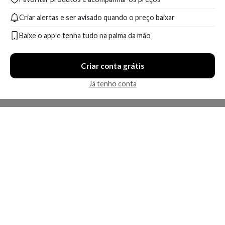
Criar alertas e ser avisado quando o preço baixar
Baixe o app e tenha tudo na palma da mão
Criar conta grátis
Já tenho conta
A Kosmética
Redes Sociais
Baixe o App
Sobre nós
Contato
FAQ