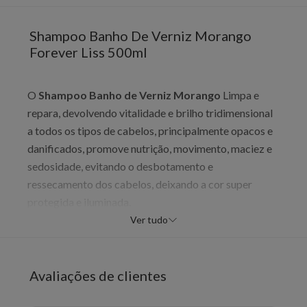
Shampoo Banho De Verniz Morango
Forever Liss 500ml
O
Shampoo Banho de Verniz Morango
Limpa e
repara, devolvendo vitalidade e brilho tridimensional
a todos os tipos de cabelos, principalmente opacos e
danificados, promove nutrição, movimento, maciez e
sedosidade, evitando o desbotamento e
ressecamento dos cabelos, deixando a cor super
protegida e iluminada.
Ver tudo
Modo de Usar:
- Com os Cabelos úmidos, aplique o Shampoo Banho
Avaliações de clientes
de Verniz Morango massageando gentilmente com a
ponta dos dedos para a formação de espuma.