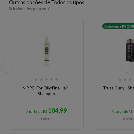
Outras opções de Todos os tipos
Selecionados para você
Economize R$ 20,0
★
★
★
★
★
★
★
★
N.P.P.E. For Oily/Fine Hair -
Truss Curly - S
Shampoo
104,99
A partir de R$
A partir de R$
1 oferta
8 ofer