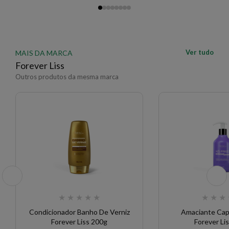
Ver tudo
MAIS DA MARCA
Forever Liss
Outros produtos da mesma marca
★
★
★
★
★
★
★
★
Condicionador Banho De Verniz
Amaciante Capil
Forever Liss 200g
Forever Li