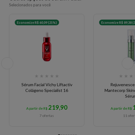
Selecionados para você
✨ Descrição gerada por IA a partir de dados das lojas
Economize R$ 60,09 (21%)
Economize R$ 89,38 (
★
★
★
★
★
★
★
★
Sérum Facial Vichy Liftactiv
Rejuvenesced
Colágeno Specialist 16
Mantecorp Skin
Séru
219,90
A partir de R$
A partir de R$
7 ofertas
11 ofer