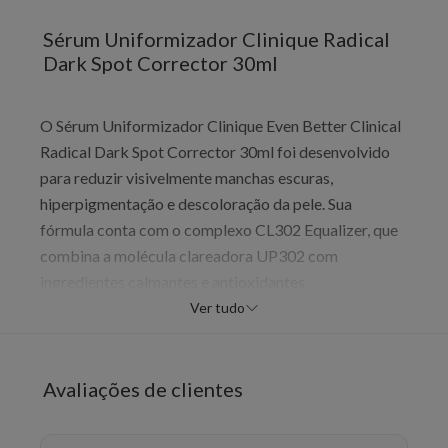
Sérum Uniformizador Clinique Radical
Dark Spot Corrector 30ml
O Sérum Uniformizador Clinique Even Better Clinical
Radical Dark Spot Corrector 30ml foi desenvolvido
para reduzir visivelmente manchas escuras,
hiperpigmentação e descoloração da pele. Sua
fórmula conta com o complexo CL302 Equalizer, que
combina a molécula clareadora UP302 com
ingredientes calmantes e antioxidantes,
interrompendo o ciclo de formação de manchas e
Ver tudo
prevenindo futuras descolorações. Enriquecido com
ácido salicílico e glucosamina, promove esfoliação
suave e renovação celular. Leve e de rápida absorção,
Avaliações de clientes
é livre de parabenos, fragrâncias e ftalatos.
Dermatologicamente testado e indicado para todos