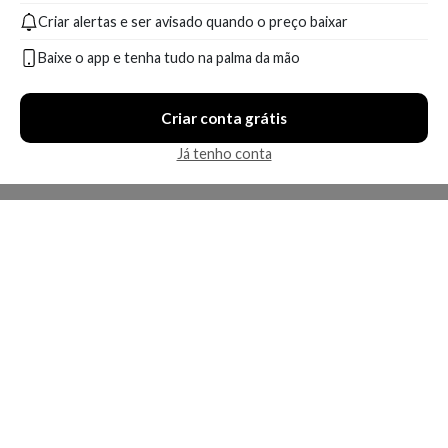
Criar alertas e ser avisado quando o preço baixar
Baixe o app e tenha tudo na palma da mão
Criar conta grátis
Já tenho conta
A Kosmética
Redes Sociais
Baixe o App
Sobre nós
Contato
FAQ
App