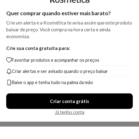
estabiliza a fórmula, amplia a eficácia dos outros
Quer comprar quando estiver mais barato?
ativos e oferece fotoproteção adicional contra
Crie um alerta e a Kosmética te avisa assim que este produto
radiação UV.
baixar de preço. Você compra na hora certa e ainda
Complexo Antioxidante Sinérgico
:
economiza.
combinação exclusiva que duplica as defesas
naturais da pele, oferecendo proteção até 8 vezes
Crie sua conta gratuita para:
maior que a Vitamina C sozinha.
Favoritar produtos e acompanhar os preços
Criar alertas e ser avisado quando o preço baixar
A sinergia entre esses ativos garante uma ação
Baixe o app e tenha tudo na palma da mão
multiproteção que vai além da restauração estética:
eles preservam a integridade celular, combatem o
desgaste precoce da derme e promovem uma
Criar conta grátis
aparência mais jovem, firme e uniforme com uso
Já tenho conta
contínuo.
Como Usar o Sérum Skinceuticals C E Ferulic