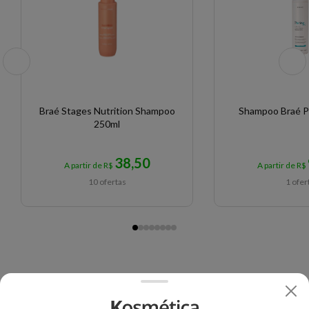
Braé Stages Nutrition Shampoo
Shampoo Braé P
250ml
38,50
A partir de R$
A partir de R$
10 ofertas
1 ofer