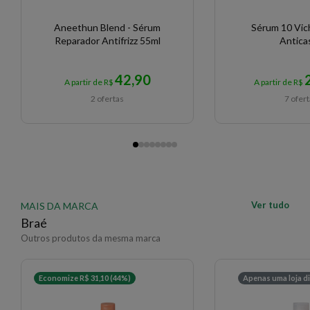
Aneethun Blend - Sérum
Sérum 10 Vic
Reparador Antifrizz 55ml
Antica
42,90
A partir de R$
A partir de R$
2 ofertas
7 ofer
Ver tudo
MAIS DA MARCA
Braé
Outros produtos da mesma marca
Economize R$ 31,10 (44%)
Apenas uma loja d