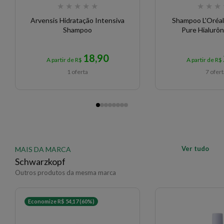
★
★
★
★
★
★
★
★
Arvensis Hidratação Intensiva
Shampoo L'Oréal 
Shampoo
Pure Hialurô
18,90
A partir de R$
A partir de R$
1 oferta
7 ofer
Ver tudo
MAIS DA MARCA
Schwarzkopf
Outros produtos da mesma marca
Economize R$ 54,17 (60%)