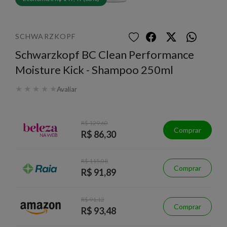
SCHWARZKOPF
Schwarzkopf BC Clean Performance
Moisture Kick - Shampoo 250ml
★
★
★
★
★
Avaliar
R$ 129,60
Comprar
R$ 86,30
R$ 115,08
Comprar
R$ 91,89
R$ 91,12
Comprar
R$ 93,48