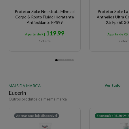
Protetor Solar Neostrata Minesol
Protetor Solar L
Corpo & Rosto Fluido Hidratante
Anthelios Ultra Co
Antioxidante FPS99
2.5 Fps60 30
119,99
A partir de R$
A partir de R$
1 oferta
7 ofer
Ver tudo
MAIS DA MARCA
Eucerin
Outros produtos da mesma marca
Apenas uma loja disponível
Economize R$ 30,09 (