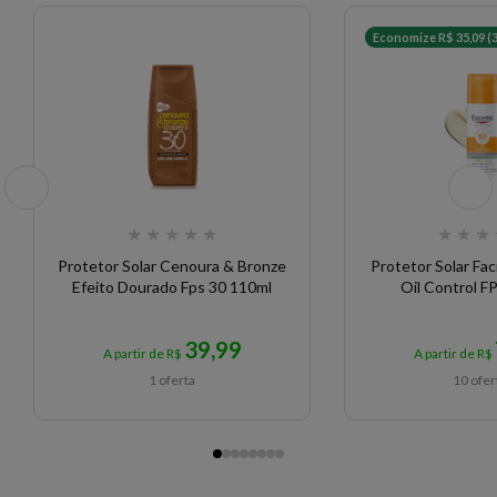
Economize R$ 35,09 (
★
★
★
★
★
★
★
★
Protetor Solar Cenoura & Bronze
Protetor Solar Fac
Efeito Dourado Fps 30 110ml
Oil Control F
39,99
A partir de R$
A partir de R$
1 oferta
10 ofer