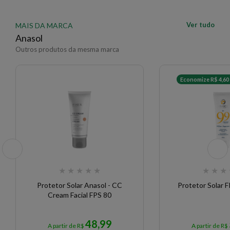
Ver tudo
MAIS DA MARCA
Anasol
Outros produtos da mesma marca
Economize R$ 4,60
★
★
★
★
★
★
★
★
Protetor Solar Anasol - CC
Protetor Solar 
Cream Facial FPS 80
48,99
A partir de R$
A partir de R$