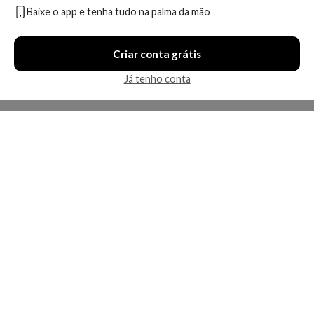
Baixe o app e tenha tudo na palma da mão
Criar conta grátis
Já tenho conta
A Kosmética
Redes Sociais
Baixe o App
Sobre nós
Contato
FAQ
App
Privacidade