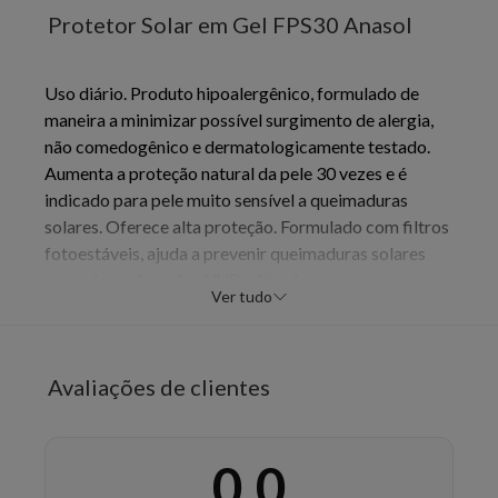
Protetor Solar em Gel FPS30 Anasol
Uso diário. Produto hipoalergênico, formulado de
maneira a minimizar possível surgimento de alergia,
não comedogênico e dermatologicamente testado.
Aumenta a proteção natural da pele 30 vezes e é
indicado para pele muito sensível a queimaduras
solares. Oferece alta proteção. Formulado com filtros
fotoestáveis, ajuda a prevenir queimaduras solares
causadas pelos raios UVB, além de rugas e
Ver tudo
envelhecimento precoce da pele causado pelos raios
UVA. Contém proteção UVA equivalente a, no mínimo,
1/3 do FPS declarado (proteção UVB). A textura leve
Avaliações de clientes
e refrescante do gel, enriquecida com Aloe Vera e
Vitamina E, hidrata a pele mantendo-a saudável. Sua
fórmula de toque seco não deixa resíduo. Não contém
0,0
fragrância.
Benefícios:
• FPS 30 - Dupla proteção
UVA/UVB. • Contém Vitamina E com ação