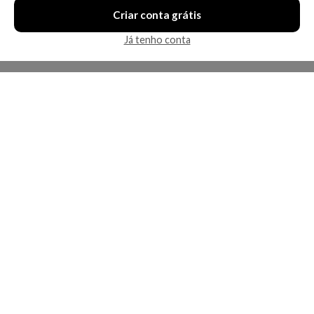
Criar conta grátis
Já tenho conta
A Kosmética
Redes Sociais
Baixe o App
Sobre nós
Contato
FAQ
App
Privacidade
Cookies
Termos