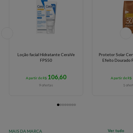
uniforme antes de se expor ao sol. 2. Reaplicar sempre
que necessário. Para remover, lavar bem com
sabonete.
EAN: 4901301363183 - 6997
Loção facial Hidratante CeraVe
Protetor Solar Ce
FPS50
Efeito Dourado 
106,60
A partir de R$
A partir de R$
9 ofertas
1 ofer
Ver tudo
MAIS DA MARCA