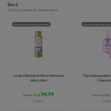
Bioré
Outros produtos da mesma marca
Apenas uma loja disponível
Apenas uma loja disp
Loção Hidratante Bioré Moisture
Óleo Demaquilante 
Jelly Lotion
Cleansin
94,99
A partir de R$
A partir de R$
1 oferta
1 ofer