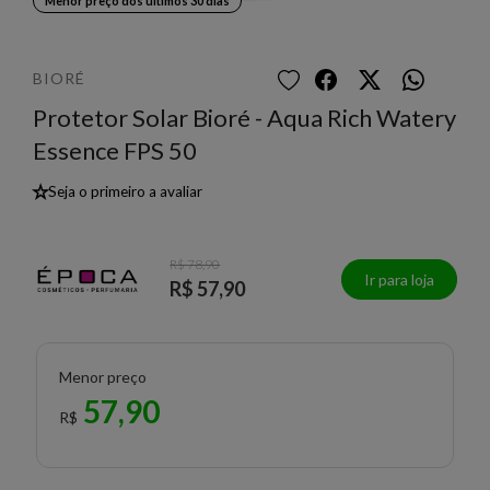
Menor preço dos últimos 30 dias
BIORÉ
Protetor Solar Bioré - Aqua Rich Watery
Essence FPS 50
★
Seja o primeiro a avaliar
R$ 78,90
Ir para loja
R$ 57,90
Menor preço
57,90
R$