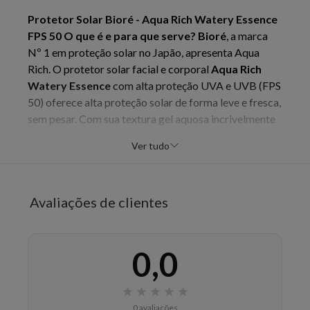
Protetor Solar Bioré - Aqua Rich Watery Essence
FPS 50
O que é e para que serve?
Bioré
, a marca
Nº 1 em proteção solar no Japão, apresenta Aqua
Rich. O protetor solar facial e corporal
Aqua Rich
Watery Essence
com alta proteção UVA e UVB (FPS
50) oferece alta proteção solar de forma leve e fresca,
sem pesar. Com sua textura gel aquosa incrivelmente
leve e acabamento transparente, não deixa a pele
Ver tudo
esbranquiçada, oleosa ou pegajosa e é rapidamente
absorvido. Graças a sua exclusiva tecnologia MICRO
DEFENSE proporciona cobertura uniforme da pele
Avaliações de clientes
incluindo áreas irregulares. Formulado com ácido
hialurônico e extrato de geleia real, ingredientes
hidratantes que auxiliam na hidratação da pele. Uma
0,0
experiência diferente em proteção solar, testada e
aprovada no Brasil, por mais de 800 mulheres, com
diferentes tipos de pele.
Quais os benefícios do
★
★
★
★
★
Protetor Solar Bioré - Aqua Rich Watery Essence
0 avaliações