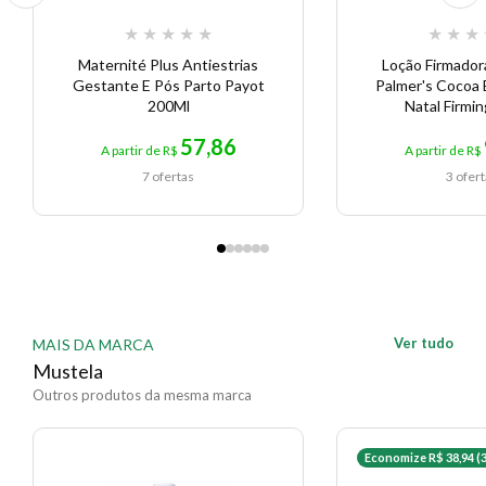
★
★
★
★
★
★
★
★
Maternité Plus Antiestrias
Loção Firmador
Gestante E Pós Parto Payot
Palmer's Cocoa 
200Ml
Natal Firmin
57,86
A partir de R$
A partir de R$
7 ofertas
3 ofer
Ver tudo
MAIS DA MARCA
Mustela
Outros produtos da mesma marca
Economize R$ 38,94 (