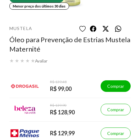
Menor preço dos últimos 30 dias
MUSTELA
Óleo para Prevenção de Estrias Mustela
Maternité
★
★
★
★
★
Avaliar
R$ 139,48
Comprar
R$ 99,00
R$ 139,90
Comprar
R$ 128,90
R$ 129,99
Comprar