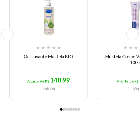
★
★
★
★
★
★
★
★
Gel Lavante Mustela BIO
Mustela Creme V
100m
148,99
A partir de R$
A partir de R$
1 oferta
11 ofer