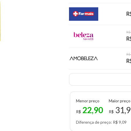
R
R$
R
R$
R
Menor preço
Maior preço
22,90
31,
R$
R$
Diferença de preço: R$ 9,09