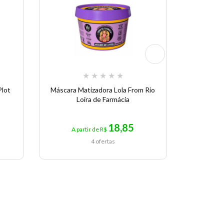
★
★
★
★
★
Plot
Máscara Matizadora Lola From Rio
Mousse 
Loira de Farmácia
P
18,85
A partir de R$
A p
4 ofertas