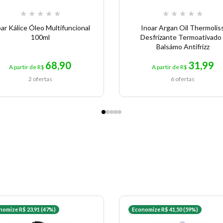
★
★
★
★
★
★
★
★
★
★
ar Kálice Óleo Multifuncional
Inoar Argan Oil Thermolis
100ml
Desfrizante Termoativado 
Balsámo Antifrizz
68,90
31,99
A partir de R$
A partir de R$
2 ofertas
6 ofertas
nomize R$ 23,91 (47%)
Economize R$ 41,50 (59%)