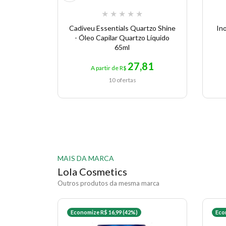
★
★
★
★
★
Cadiveu Essentials Quartzo Shine
Ino
- Óleo Capilar Quartzo Líquido
65ml
27,81
A partir de R$
10 ofertas
MAIS DA MARCA
Lola Cosmetics
Outros produtos da mesma marca
Economize R$ 16,99 (42%)
Eco