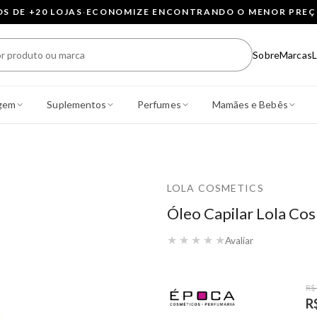
 DE +20 LOJAS
·
ECONOMIZE ENCONTRANDO O MENOR PRE
Sobre
Marcas
L
gem
Suplementos
Perfumes
Mamães e Bebês
LOLA COSMETICS
Óleo Capilar Lola Cos
★
★
★
★
★
Avaliar
R$
R