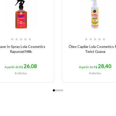
★
★
★
★
★
★
★
★
★
★
ave In Spray Lola Cosmetics
Óleo Capilar Lola Cosmetics 
Rapunzel Milk
Twist Guava
26,08
28,40
A partir de R$
A partir de R$
8 ofertas
4 ofertas