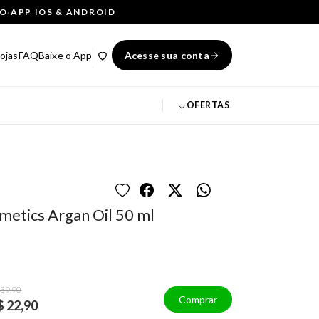
ÇO
·
APP IOS & ANDROID
ojas
FAQ
Baixe o App
Acesse sua conta
OFERTAS
metics Argan Oil 50 ml
 39,90
Comprar
$ 22,90