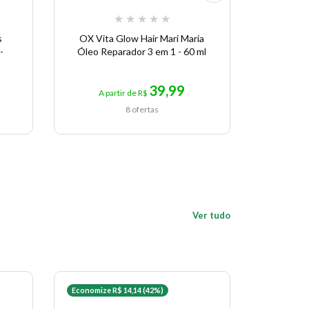
★
★
★
★
★
s
OX Vita Glow Hair Mari Maria
Óleo Ca
-
Óleo Reparador 3 em 1 - 60 ml
Ultime 
39,99
A partir de R$
A pa
8 ofertas
Ver tudo
Economize R$ 14,14 (42%)