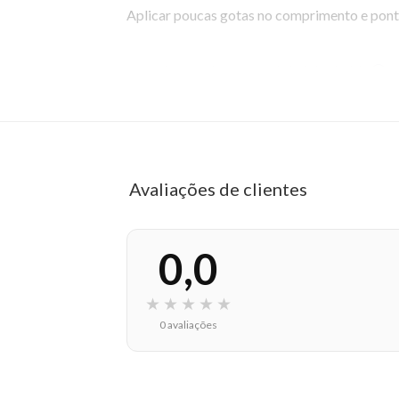
Aplicar poucas gotas no comprimento e pont
EAN: 7899572810383 - 370
✨ Descrição gerada por IA a partir de dados das lojas
Avaliações de clientes
0,0
★
★
★
★
★
0 avaliações