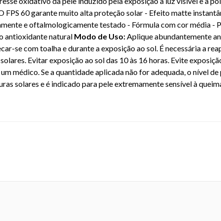
stresse oxidativo da pele induzido pela exposição à luz visível e à 
 O FPS 60 garante muito alta proteção solar - Efeito matte instant
amente e oftalmologicamente testado - Fórmula com cor média - P
to antioxidante natural
Modo de Uso:
Aplique abundantemente ant
ecar-se com toalha e durante a exposição ao sol. É necessária a re
solares. Evitar exposição ao sol das 10 às 16 horas. Evite exposiçã
r um médico. Se a quantidade aplicada não for adequada, o nível de
as solares e é indicado para pele extremamente sensível à queima
05469850 - 5832