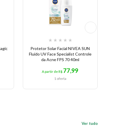
★
★
★
★
★
Magic
Protetor Solar Facial NIVEA SUN
Proteto
Fluído UV Face Specialist Controle
Anthelio
da Acne FPS 70 40ml
2.5
77,99
A partir de R$
A p
1 oferta
Ver tudo