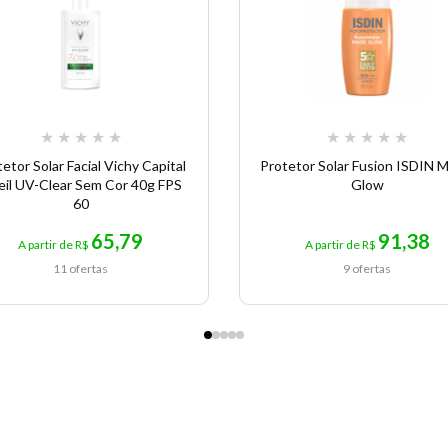
★
★
★
★
★
★
★
★
★
★
etor Solar Facial Vichy Capital
Protetor Solar Fusion ISDIN 
eil UV-Clear Sem Cor 40g FPS
Glow
60
65,79
91,38
A partir de R$
A partir de R$
11 ofertas
9 ofertas