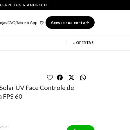
ÇO
·
APP IOS & ANDROID
ojas
FAQ
Baixe o App
Acesse sua conta
OFERTAS
Solar UV Face Controle de
a FPS 60
 69,90