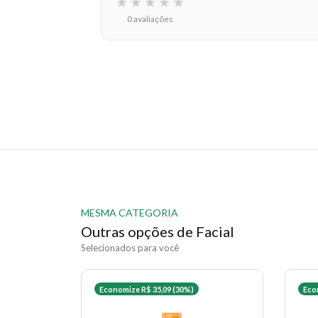
★
★
★
★
★
0 avaliações
MESMA CATEGORIA
Outras opções de Facial
Selecionados para você
Economize R$ 35,09 (30%)
Eco