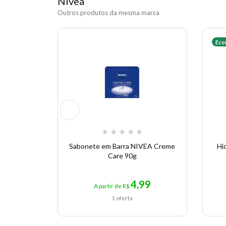
Nivea
Outros produtos da mesma marca
Eco
★
★
★
★
★
Sabonete em Barra NIVEA Creme
Hi
Care 90g
4,99
A partir de R$
1 oferta