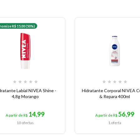
nomize R$ 15,00 (50%)
★
★
★
★
★
★
★
★
★
★
dratante Labial NIVEA Shine -
Hidratante Corporal NIVEA C
4,8g Morango
& Repara 400ml
14,99
56,99
A partir de R$
A partir de R$
10 ofertas
1 oferta