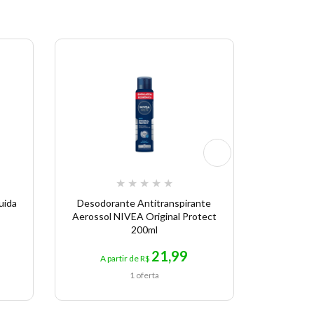
★
★
★
★
★
uida
Desodorante Antitranspirante
Creme N
Aerossol NIVEA Original Protect
200ml
21,99
A partir de R$
A p
1 oferta