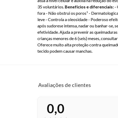
atua a nível celular e auxilia na redução do e
35 voluntários.
Benefícios e diferenciais:
-
fora - Não obstrui os poros¹ - Dermatologic
leve - Controla a oleosidade - Poderoso efei
após sudorese intensa, nadar ou banhar-se, s
efetividade. Ajuda a prevenir as queimaduras 
crianças menores de 6 (seis) meses, consulta
Oferece muito alta proteção contra queimadur
tecido podem causar manchas.
EAN: 040058
Avaliações de clientes
0,0