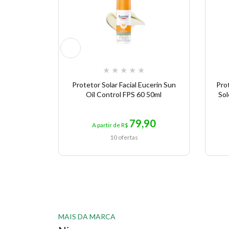
★
★
★
★
★
Protetor Solar Facial Eucerin Sun
Prot
Oil Control FPS 60 50ml
Sol
79,90
A partir de R$
10 ofertas
MAIS DA MARCA