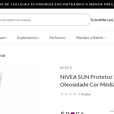
 DE +20 LOJAS
·
ECONOMIZE ENCONTRANDO O MENOR PRE
Sobre
Marcas
L
gem
Suplementos
Perfumes
Mamães e Bebês
cial
NIVEA
NIVEA SUN Protetor 
Oleosidade Cor Médi
★
★
★
★
★
Avaliar
R$