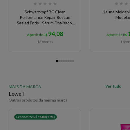
★
★
★
★
★
★
★
★
Schwarzkopf BC Clean
Keune Moldabl
Performance Repair Rescue
Modela
Sealed Ends - Sérum Finalizador
100ml
94,08
A partir de R$
A partir de R$
12 ofertas
1 ofer
Ver tudo
MAIS DA MARCA
Lowell
Outros produtos da mesma marca
Economize R$ 16,00 (17%)