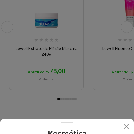
★
★
★
★
★
★
★
★
Lowell Extrato de Mirtilo Mascara
Lowell Fluence C
240g
78,00
A partir de R$
A partir de R$
4 ofertas
2 ofer